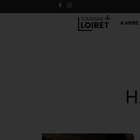
A VIVRE
H