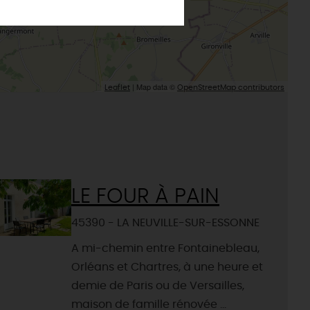
Loiret
Le château de Sully-sur-Loire
udiques
Meung-sur-Loire
aludik
La Beauce
éatives
Le Gâtinais
| Map data ©
Leaflet
OpenStreetMap contributors
Sacré patrimoine religieux
T
L'oratoire carolingien de Germigny-
des-Prés
Le Loiret, un département fleuri
LE FOUR À PAIN
45390 - LA NEUVILLE-SUR-ESSONNE
A mi-chemin entre Fontainebleau,
Orléans et Chartres, à une heure et
demie de Paris ou de Versailles,
maison de famille rénovée ...