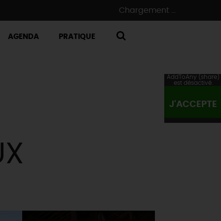
Chargement ...
AGENDA
PRATIQUE
RECHERCHE
AddToAny (share)
est désactivé.
J'ACCEPTE
UX