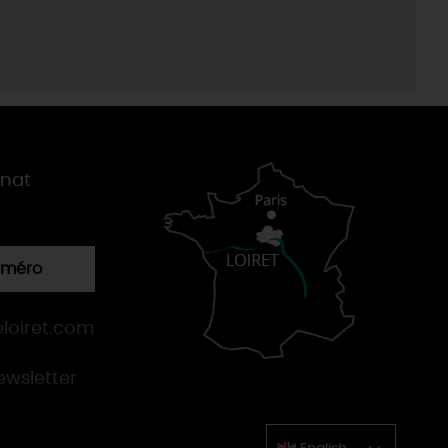
gnat
numéro
loiret.com
newsletter