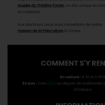
musée du Théâtre Forain
, ce site unique en E
accessoires...
Aux alentours, nous vous conseillons de visiter :
maison de la Polyculture
à Ormes.
COMMENT S'Y REN
En voiture :
A 10 et D 95
En bus :
Cars
REMI
au départ de Guillonville e
d'Orléans