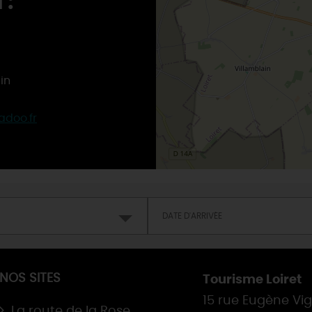
 :
in
adoo.fr
NOS SITES
Tourisme Loiret
15 rue Eugène Vi
La route de la Rose