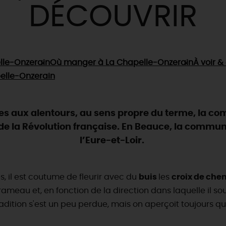
DÉCOUVRIR
lle-Onzerain
Où manger
à La Chapelle-Onzerain
À voir & 
elle-Onzerain
aux alentours, au sens propre du terme, la com
 la Révolution française. En Beauce, la commune s
l’Eure-et-Loir.
l est coutume de fleurir avec du
buis
les
croix de che
rameau et, en fonction de la direction dans laquelle il so
adition s'est un peu perdue, mais on aperçoit toujours que