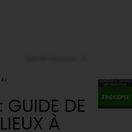
Eglise © L.De Cesco - TL
 À Z
AddToAny (share)
est désactivé.
J'ACCEPTE
: GUIDE DE
LIEUX À