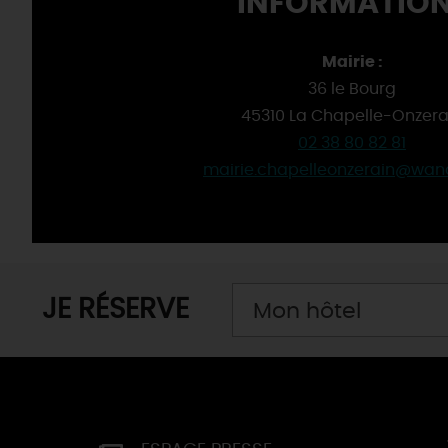
INFORMATION
Mairie :
36 le Bourg
45310 La Chapelle-Onzera
02 38 80 82 81
mairie.chapelleonzerain@wan
JE RÉSERVE
Mon hôtel