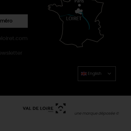
numéro
loiret.com
newsletter
English
Chinese
une marque déposée ©