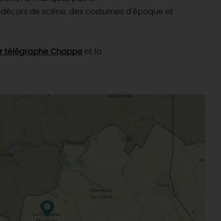
s décors de scène, des costumes d'époque et
r télégraphe Chappe
et la