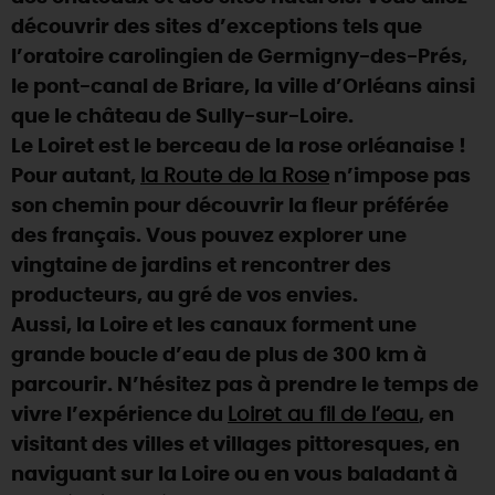
découvrir des sites d’exceptions tels que
DEMAIN
l’oratoire carolingien de Germigny-des-Prés,
le pont-canal de Briare, la ville d’Orléans ainsi
que le château de Sully-sur-Loire.
CE WEEK-END
Le Loiret est le berceau de la rose orléanaise !
Pour autant,
la Route de la Rose
n’impose pas
CETTE SEMAINE
son chemin pour découvrir la fleur préférée
des français. Vous pouvez explorer une
vingtaine de jardins et rencontrer des
TOUT L'AGENDA
producteurs, au gré de vos envies.
Aussi, la Loire et les canaux forment une
grande boucle d’eau de plus de 300 km à
parcourir. N’hésitez pas à prendre le temps de
vivre l’expérience du
Loiret au fil de l’eau
, en
visitant des villes et villages pittoresques, en
naviguant sur la Loire ou en vous baladant à