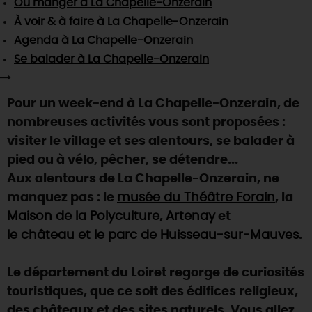
Où manger
à La Chapelle-Onzerain
SE REPÉRER,
SE DÉPLACER
Visites
gourmandes
et
créatives
Des vacances auprès des animaux 🐎
À voir & à faire
à La Chapelle-Onzerain
Vins et
vignobles
TOUTES LES ACTIVITÉS
INFOS &
SERVICES
Agenda
à La Chapelle-Onzerain
(re)Découvrir les coulisses de la Faïencerie de
Chic,
une aire de pique-nique
Gien !
Se balader
à La Chapelle-Onzerain
Par ici les
guinguettes
RÉSERVER
MAINTENANT
Expérimenter
les parcours Baludik
🕵️
Que rapporter du Loiret ?
Pour un week-end à La Chapelle-Onzerain, de
La Route des
Métiers d'Art
Une saison de festivals 🎉
nombreuses activités vous sont proposées :
TOUT L'ART DE VIVRE
visiter le village et ses alentours, se balader à
Rendez-vous de la nature en 2026
pied ou à vélo, pêcher, se détendre...
Des sorties en famille dans le Loiret !
Aux alentours de La Chapelle-Onzerain, ne
Programme des animations "Loiret au fil de l'eau"
manquez pas : le
musée du Théâtre Forain
, la
2026
Maison de la Polyculture
,
Artenay
et
Où sortir ?
le château et le parc de Huisseau-sur-Mauves
.
Le département du Loiret regorge de curiosités
AUJOURD'HUI
touristiques, que ce soit des édifices religieux,
des châteaux et des sites naturels. Vous allez