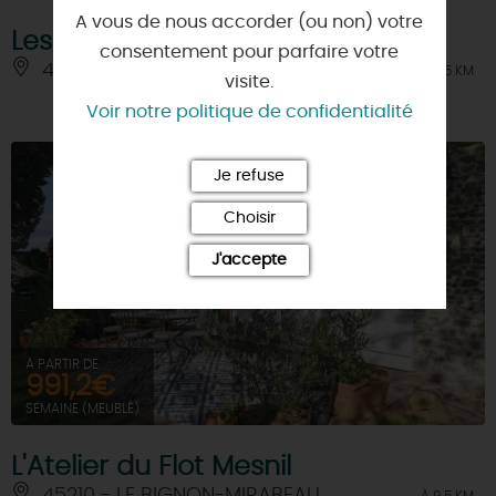
A vous de nous accorder (ou non) votre
Les Gauguins
consentement pour parfaire votre
45320 - SAINT-HILAIRE-LES-ANDRESIS
À 7.5 KM
visite.
Voir notre politique de confidentialité
Je refuse
Choisir
J'accepte
À PARTIR DE
991,2€
SEMAINE (MEUBLÉ)
L'Atelier du Flot Mesnil