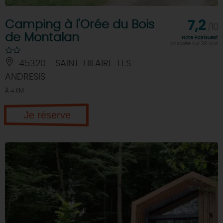
Camping à l'Orée du Bois
7,2
/10
de Montalan
Note FairGuest
calculée sur 38 avis
45320 - SAINT-HILAIRE-LES-
ANDRESIS
À 4 KM
Je réserve