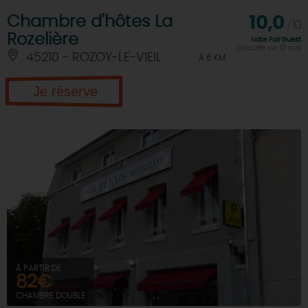
Chambre d'hôtes La
10,0
/10
Rozelière
Note FairGuest
calculée sur 10 avis
45210 - ROZOY-LE-VIEIL
À 6 KM
Je réserve
À PARTIR DE
82€
CHAMBRE DOUBLE