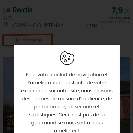
Le Relais
7,9
/10
Note FairGuest
calculée sur 272 avis
45320 - COURTENAY
À 7 KM
Je réserve
Pour votre confort de navigation et
l’amélioration constante de votre
expérience sur notre site, nous utilisons
des cookies de mesure d’audience, de
performance, de sécurité et
statistiques. Ceci n’est pas de la
À PARTIR DE
295€
gourmandise mais sert à nous
SEMAINE (MEUBLÉ)
améliorer !