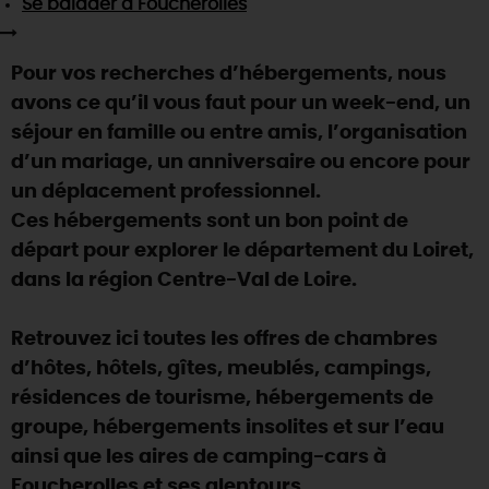
Se balader
à Foucherolles
SE REPÉRER,
SE DÉPLACER
Visites
gourmandes
et
créatives
Des vacances auprès des animaux 🐎
Vins et
vignobles
TOUTES LES ACTIVITÉS
INFOS &
SERVICES
(re)Découvrir les coulisses de la Faïencerie de
Pour vos recherches d’hébergements, nous
Chic,
une aire de pique-nique
Gien !
avons ce qu’il vous faut pour un week-end, un
Par ici les
guinguettes
RÉSERVER
MAINTENANT
Expérimenter
les parcours Baludik
🕵️
séjour en famille ou entre amis, l’organisation
Que rapporter du Loiret ?
d’un mariage, un anniversaire ou encore pour
La Route des
Métiers d'Art
Une saison de festivals 🎉
un déplacement professionnel.
TOUT L'ART DE VIVRE
Ces hébergements sont un bon point de
Rendez-vous de la nature en 2026
départ pour explorer le département du Loiret,
Des sorties en famille dans le Loiret !
dans la région Centre-Val de Loire.
Programme des animations "Loiret au fil de l'eau"
2026
Retrouvez ici toutes les offres de chambres
Où sortir ?
d’hôtes, hôtels, gîtes, meublés, campings,
résidences de tourisme, hébergements de
groupe, hébergements insolites et sur l’eau
AUJOURD'HUI
ainsi que les aires de camping-cars à
Foucherolles et ses alentours.