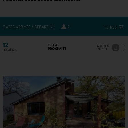
DEMAIN
DATES ARRIVÉE / DÉPART
2
FILTRES
CE WEEK-END
12
TRI PAR
AUTOUR
PROXIMITÉ
DE MOI
résultats
CETTE SEMAINE
TOUT L'AGENDA