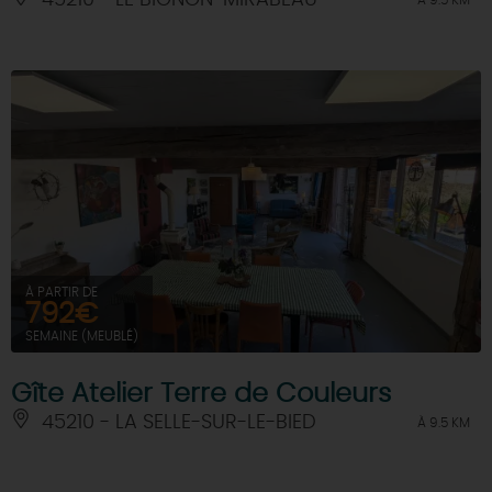
45210 - LE BIGNON-MIRABEAU
À 9.5 KM
À PARTIR DE
792€
SEMAINE (MEUBLÉ)
Gîte Atelier Terre de Couleurs
45210 - LA SELLE-SUR-LE-BIED
À 9.5 KM