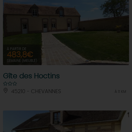
À PARTIR DE
483,8€
SEMAINE (MEUBLÉ)
Gîte des Hoctins
45210 - CHEVANNES
À 11 KM