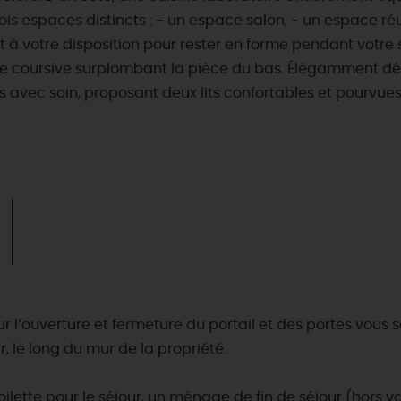
trois espaces distincts : - un espace salon, - un espace 
à votre disposition pour rester en forme pendant votre s
une coursive surplombant la pièce du bas. Élégamment déc
 avec soin, proposant deux lits confortables et pourvues
r l’ouverture et fermeture du portail et des portes vous s
r, le long du mur de la propriété.
 toilette pour le séjour, un ménage de fin de séjour (hors va