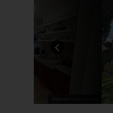
Gîtes de France ® Loiret