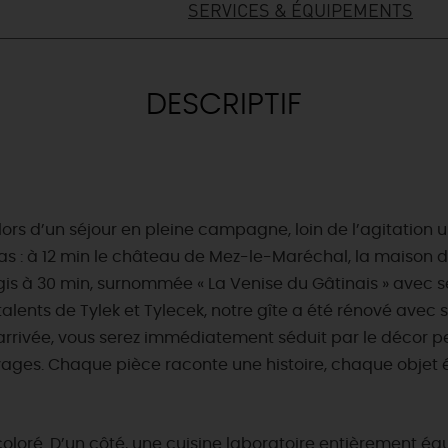
SERVICES & ÉQUIPEMENTS
DESCRIPTIF
lors d’un séjour en pleine campagne, loin de l’agitation ur
 : à 12 min le château de Mez-le-Maréchal, la maison des
rgis à 30 min, surnommée « La Venise du Gâtinais » avec s
s talents de Tylek et Tylecek, notre gîte a été rénové avec
rrivée, vous serez immédiatement séduit par le décor p
yages. Chaque pièce raconte une histoire, chaque objet é
loré. D’un côté, une cuisine laboratoire entièrement éq