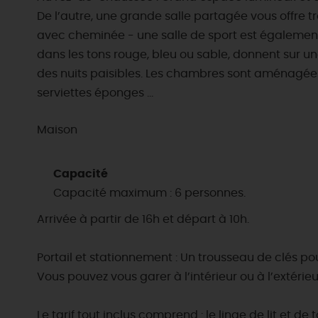
De l’autre, une grande salle partagée vous offre 
avec cheminée - une salle de sport est également 
dans les tons rouge, bleu ou sable, donnent sur 
des nuits paisibles. Les chambres sont aménagées
serviettes éponges ...
Maison
Capacité
Capacité maximum : 6 personnes.
Arrivée à partir de 16h et départ à 10h.
Portail et stationnement : Un trousseau de clés pou
Vous pouvez vous garer à l’intérieur ou à l’extérieu
Le tarif tout inclus comprend : le linge de lit et de