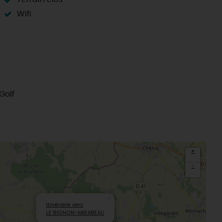
Wifi
Golf
+
-
×
Itinéraire vers
LE BIGNON-MIRABEAU