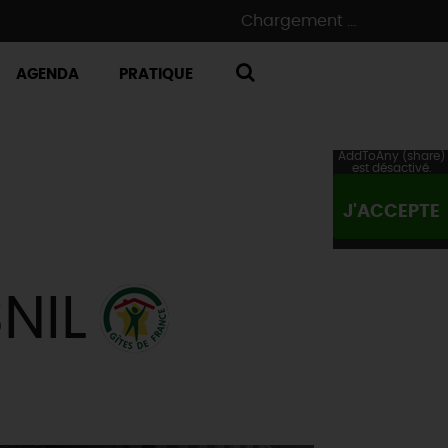
Chargement ...
AGENDA
PRATIQUE
RECHERCHE
AddToAny (share)
est désactivé.
J'ACCEPTE
NIL