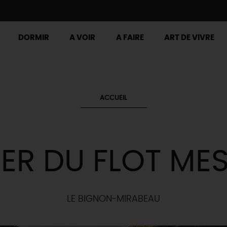
DORMIR
A VOIR
A FAIRE
ART DE VIVRE
ACCUEIL
IER DU FLOT MES
LE BIGNON-MIRABEAU