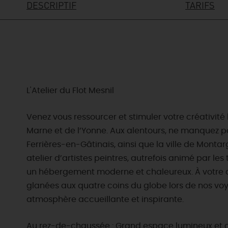
DESCRIPTIF
TARIFS
L'Atelier du Flot Mesnil
Venez vous ressourcer et stimuler votre créativité 
Marne et de l’Yonne. Aux alentours, ne manquez pas
Ferrières-en-Gâtinais, ainsi que la ville de Monta
atelier d’artistes peintres, autrefois animé par le
un hébergement moderne et chaleureux. À votre a
glanées aux quatre coins du globe lors de nos vo
atmosphère accueillante et inspirante.
Au rez-de-chaussée : Grand espace lumineux et co