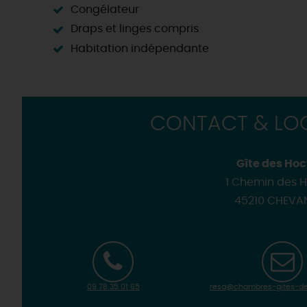
Congélateur
Draps et linges compris
Habitation indépendante
CONTACT & LOC
Gîte des Hoc
1 Chemin des H
45210 CHEVA
09 78 35 01 65
resa@chambres-gites-de