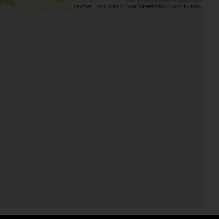
| Map data ©
Leaflet
OpenStreetMap contributors