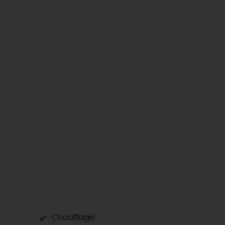
Les visites accompagnées 
Motorisés
Loir'Etape, pour visiter l
H
Chauffage