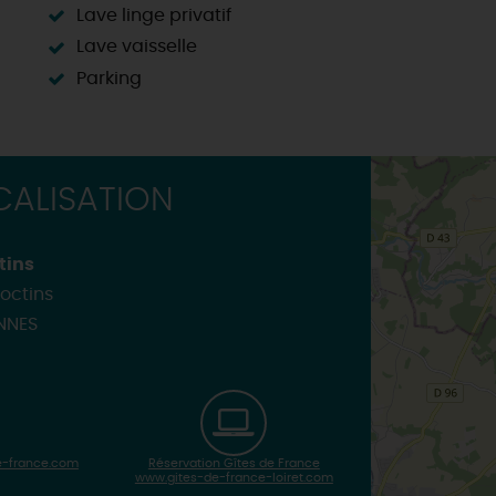
Lave linge privatif
Lave vaisselle
Parking
ALISATION
tins
octins
NNES
-france.com
Réservation Gîtes de France
www.gites-de-france-loiret.com