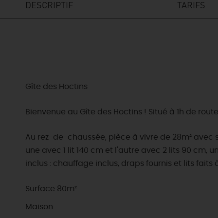
DESCRIPTIF
TARIFS
Gîte des Hoctins
Bienvenue au Gîte des Hoctins ! Situé à 1h de rout
Au rez-de-chaussée, pièce à vivre de 28m² avec sa
une avec 1 lit 140 cm et l'autre avec 2 lits 90 cm, u
inclus : chauffage inclus, draps fournis et lits faits
Surface 80m²
Maison