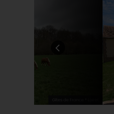
Gîtes de France ® Loiret