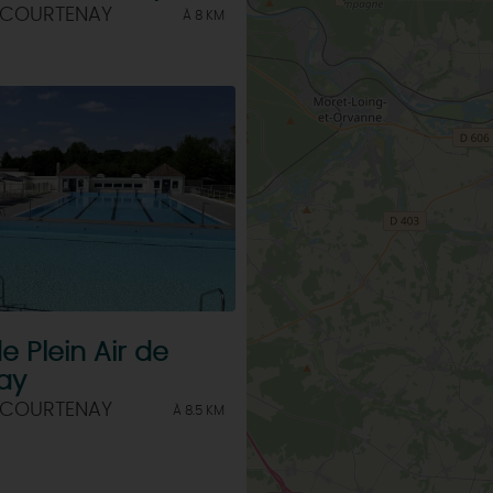
 COURTENAY
À 8 KM
e Plein Air de
ay
 COURTENAY
À 8.5 KM