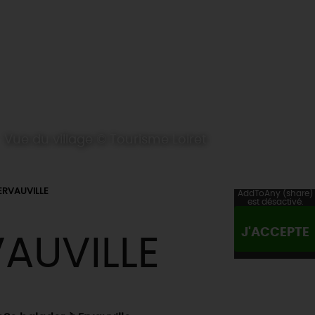
Vue du village © Tourisme Loiret
ERVAUVILLE
AddToAny (share)
est désactivé.
J'ACCEPTE
AUVILLE