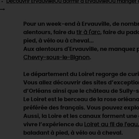
Découvrir
Ervauville
Où dormir
à Ervauville
Où manger
à
Pour un week-end à Ervauville, de nombre
alentours, faire du
tir à l'arc
, faire du pad
pied, à vélo ou à cheval...
Aux alentours d'Ervauville, ne manquez p
Chevry-sous-le-Bignon
.
Le département du Loiret regorge de curios
Vous allez découvrir des sites d’exceptio
d’Orléans ainsi que le château de Sully-s
Le Loiret est le berceau de la rose orléan
préférée des français. Vous pouvez explo
Aussi, la Loire et les canaux forment un
vivre l’expérience du
Loiret au fil de l’eau
baladant à pied, à vélo ou à cheval.