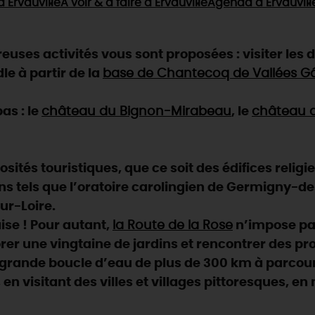
 Ervauville
À voir & à faire
à Ervauville
Agenda
à Ervauvill
uses activités vous sont proposées : visiter les 
dle à partir de la
base de Chantecoq de Vallées Gâ
as : le
château du Bignon-Mirabeau
, le
château 
ités touristiques, que ce soit des édifices religi
ns tels que l’oratoire carolingien de Germigny-des-
ur-Loire.
aise ! Pour autant,
la Route de la Rose
n’impose pas
rer une vingtaine de jardins et rencontrer des pr
e grande boucle d’eau de plus de 300 km à parcour
, en visitant des villes et villages pittoresques, e