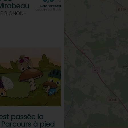
/10
Mirabeau
Note FairGuest
calculée sur 11 avis
LE BIGNON-
est passée la
- Parcours à pied