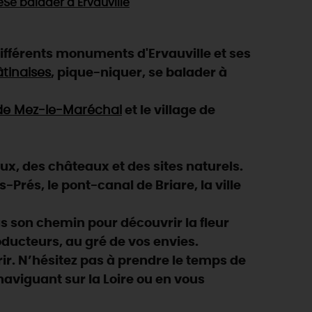
e
Se balader
à Ervauville
différents monuments d'Ervauville et ses
tinaises
, pique-niquer, se balader à
de Mez-le-Maréchal
et le village de
eux, des châteaux et des sites naturels.
Prés, le pont-canal de Briare, la ville
 son chemin pour découvrir la fleur
oducteurs, au gré de vos envies.
ir. N’hésitez pas à prendre le temps de
n naviguant sur la Loire ou en vous