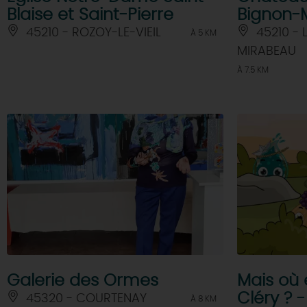
Blaise et Saint-Pierre
Bignon-
45210 - ROZOY-LE-VIEIL
45210 - 
À 5 KM
MIRABEAU
À 7.5 KM
Galerie des Ormes
Mais où 
Cléry ? 
45320 - COURTENAY
À 8 KM