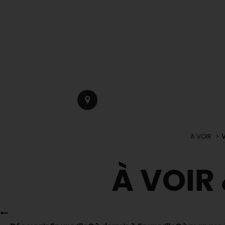
A VOIR
V
À VOIR 