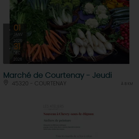
01
JANV
2026
31
DÉC
2026
Marché de Courtenay - Jeudi
45320 - COURTENAY
À 8 KM