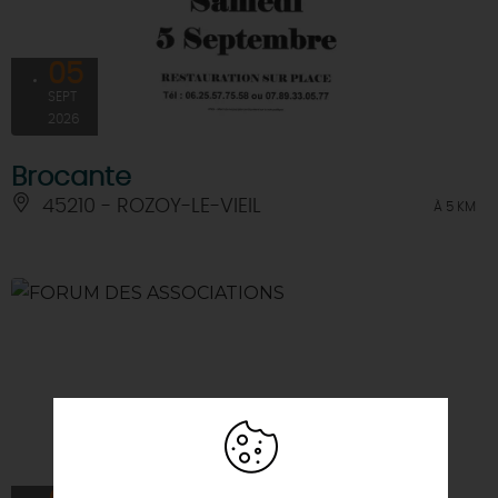
05
SEPT
2026
Brocante
45210 - ROZOY-LE-VIEIL
À 5 KM