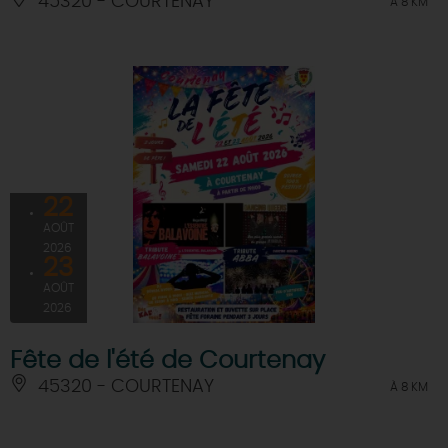
45320 - COURTENAY
À 8 KM
22
AOÛT
2026
23
AOÛT
2026
Fête de l'été de Courtenay
45320 - COURTENAY
À 8 KM