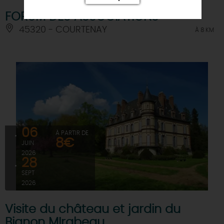
FORUM DES ASSOCIATIONS
45320 - COURTENAY
À 8 KM
06
À PARTIR DE
8€
JUIN
2026
28
SEPT
2026
Visite du château et jardin du
Bignon MIrabeau