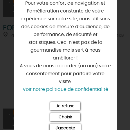
05
Pour votre confort de navigation et
SEPT
l’amélioration constante de votre
2026
expérience sur notre site, nous utilisons
des cookies de mesure d’audience, de
FORUM DES ASSOCIATIONS
performance, de sécurité et
45210 - BAZOCHES-SUR-LE-BETZ
À 5 KM
statistiques. Ceci n’est pas de la
gourmandise mais sert à nous
améliorer !
A vous de nous accorder (ou non) votre
consentement pour parfaire votre
visite.
Voir notre politique de confidentialité
Je refuse
05
Choisir
SEPT
2026
J'accepte