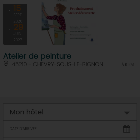
15
SEPT
2026
29
JUIN
2027
Atelier de peinture
45210 - CHEVRY-SOUS-LE-BIGNON
À 9 KM
Mon hôtel