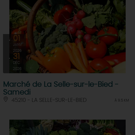
01
JANV
2026
31
DÉC
2026
Marché de La Selle-sur-le-Bied -
Samedi
45210 - LA SELLE-SUR-LE-BIED
À 9.5 KM