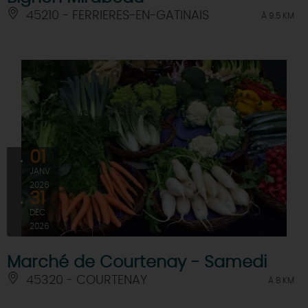
45210 - FERRIERES-EN-GATINAIS
À 9.5 KM
01
JANV
2026
31
DÉC
2026
Marché de Courtenay - Samedi
45320 - COURTENAY
À 8 KM