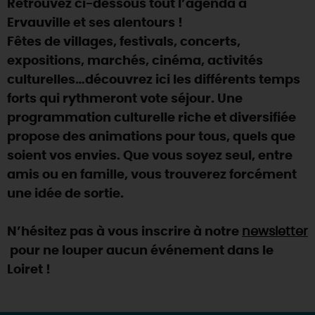
Retrouvez ci-dessous tout l’agenda à
SE REPÉRER,
SE DÉPLACER
Visites
gourmandes
et
créatives
Des vacances auprès des animaux 🐎
Ervauville et ses alentours !
Vins et
vignobles
TOUTES LES ACTIVITÉS
INFOS &
SERVICES
Fêtes de villages, festivals, concerts,
(re)Découvrir les coulisses de la Faïencerie de
Chic,
une aire de pique-nique
Gien !
expositions, marchés, cinéma, activités
Par ici les
guinguettes
RÉSERVER
MAINTENANT
culturelles…découvrez ici les différents temps
Expérimenter
les parcours Baludik
🕵️
Que rapporter du Loiret ?
forts qui rythmeront vote séjour. Une
La Route des
Métiers d'Art
Une saison de festivals 🎉
programmation culturelle riche et diversifiée
propose des animations pour tous, quels que
TOUT L'ART DE VIVRE
Rendez-vous de la nature en 2026
soient vos envies. Que vous soyez seul, entre
Des sorties en famille dans le Loiret !
amis ou en famille, vous trouverez forcément
une idée de sortie.
Programme des animations "Loiret au fil de l'eau"
2026
N’hésitez pas à vous inscrire à notre
newsletter
Où sortir ?
pour ne louper aucun événement dans le
Loiret !
AUJOURD'HUI