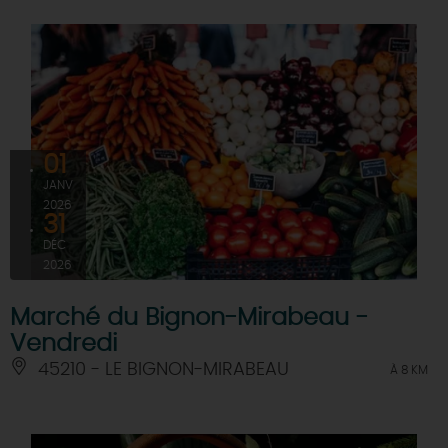
01
JANV
2026
31
DÉC
2026
Marché du Bignon-Mirabeau -
Vendredi
45210 - LE BIGNON-MIRABEAU
À 8 KM