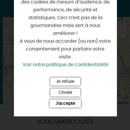
des cookies de mesure d’audience, de
galeriedesormes.com
performance, de sécurité et
statistiques. Ceci n’est pas de la
+
gourmandise mais sert à nous
-
améliorer !
A vous de nous accorder (ou non) votre
×
Itinéraire vers
consentement pour parfaire votre
COURTENAY
visite.
Voir notre politique de confidentialité
Je refuse
Choisir
| Map data ©
Leaflet
OpenStreetMap contributors
J'accepte
VOUS AIMEREZ AUSSI