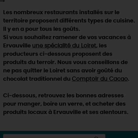
SE REPÉRER,
SE DÉPLACER
Visites
gourmandes
et
créatives
Des vacances auprès des animaux 🐎
Les nombreux restaurants installés sur le
Vins et
vignobles
TOUTES LES ACTIVITÉS
INFOS &
SERVICES
(re)Découvrir les coulisses de la Faïencerie de
territoire proposent différents types de cuisine.
Chic,
une aire de pique-nique
Gien !
Il y en a pour tous les goûts.
Par ici les
guinguettes
RÉSERVER
MAINTENANT
Expérimenter
les parcours Baludik
🕵️
Si vous souhaitez ramener de vos vacances à
Que rapporter du Loiret ?
Ervauville
une spécialité du Loiret
, les
La Route des
Métiers d'Art
Une saison de festivals 🎉
producteurs ci-dessous proposent des
TOUT L'ART DE VIVRE
produits du terroir. Nous vous conseillons de
Rendez-vous de la nature en 2026
ne pas quitter le Loiret sans avoir goûté du
Des sorties en famille dans le Loiret !
chocolat traditionnel du
Comptoir du Cacao
.
Programme des animations "Loiret au fil de l'eau"
2026
Ci-dessous, retrouvez les bonnes adresses
Où sortir ?
pour manger, boire un verre, et acheter des
produits locaux à Ervauville et ses alentours.
AUJOURD'HUI