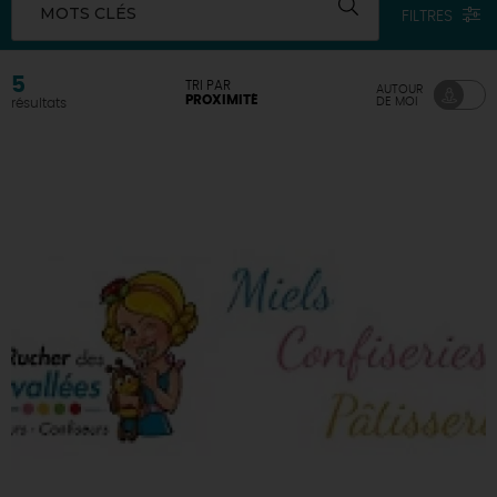
MOTS CLÉS
FILTRES
DEMAIN
5
TRI PAR
AUTOUR
PROXIMITÉ
DE MOI
résultats
CE WEEK-END
CETTE SEMAINE
TOUT L'AGENDA