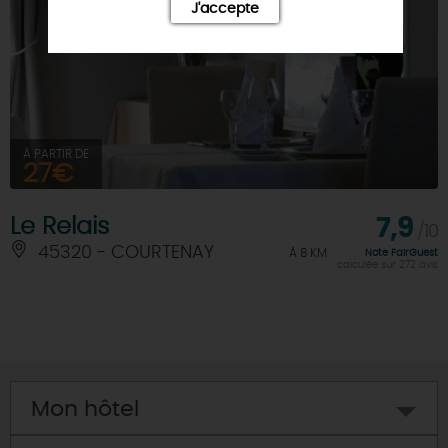
J'accepte
À PARTIR DE
27€
Le Relais
7,9
/10
45320 - COURTENAY
À 8 KM
Note FairGuest
calculée sur 272 avis
Mon hôtel