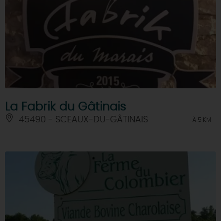
La Fabrik du Gâtinais
45490 - SCEAUX-DU-GÂTINAIS
À 5 KM