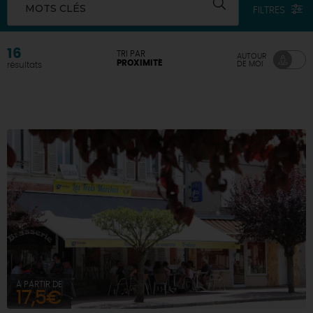
MOTS CLÉS
FILTRES
DEMAIN
16
TRI PAR
AUTOUR
PROXIMITÉ
DE MOI
résultats
CE WEEK-END
CETTE SEMAINE
TOUT L'AGENDA
À PARTIR DE
17,5€