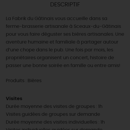
DESCRIPTIF
DEMAIN
La Fabrik du Gâtinais vous accueille dans sa
ferme-brasserie artisanale à Sceaux-du-Gâtinais
CE WEEK-END
pour vous faire déguster ses bières artisanales. Une
aventure humaine et familiale à partager autour
d’une chope dans le pub. Une fois par mois, les
CETTE SEMAINE
propriétaires organisent un concert, histoire de
passer une bonne soirée en famille ou entre amis!
TOUT L'AGENDA
Produits : Bières
Visites
Durée moyenne des visites de groupes : 1h
Visites guidées de groupes sur demande
Durée moyenne des visites individuelles : 1h