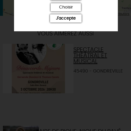
Choisir
| Map data ©
Leaflet
OpenStreetMap contributors
J'accepte
VOUS AIMEREZ AUSSI
SPECTACLE
THÉÂTRAL ET
MUSICAL
45490 - GONDREVILLE