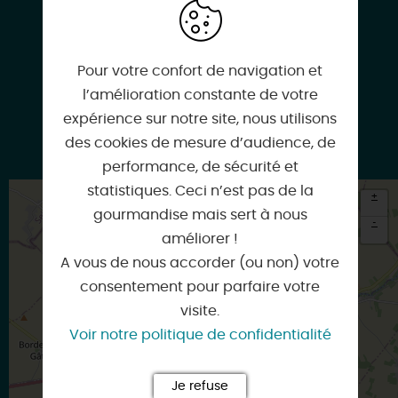
www.biere-la-deesse.fr
Pour votre confort de navigation et
l’amélioration constante de votre
expérience sur notre site, nous utilisons
des cookies de mesure d’audience, de
Facebook
performance, de sécurité et
statistiques. Ceci n’est pas de la
+
gourmandise mais sert à nous
-
améliorer !
×
A vous de nous accorder (ou non) votre
Itinéraire vers
SCEAUX-DU-GÂTINAIS
consentement pour parfaire votre
visite.
Voir notre politique de confidentialité
Je refuse