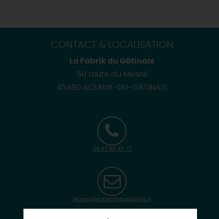
CONTACT & LOCALISATION
La Fabrik du Gâtinais
50 route du Mesnil
45490 SCEAUX-DU-GÂTINAIS
06 67 68 40 73
leopaul@lafabrikdugatinais.fr