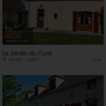
À PARTIR DE
450€
SEMAINE (MEUBLÉ)
Le Jardin du Curé
45490 - LORCY
À 2 KM