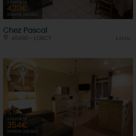
À PARTIR DE
420€
SEMAINE (MEUBLÉ)
Chez Pascal
45490 - LORCY
À 2.5 KM
À PARTIR DE
354€
SEMAINE (MEUBLÉ)