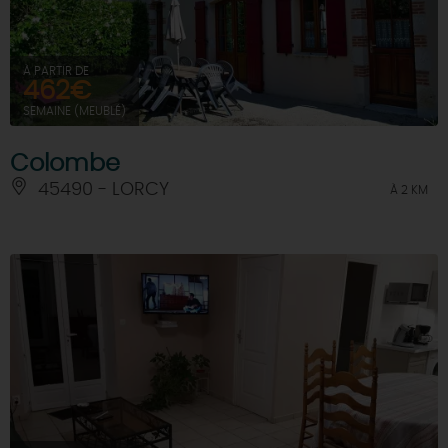
À PARTIR DE
462€
SEMAINE (MEUBLÉ)
Colombe
45490 - LORCY
À 2 KM