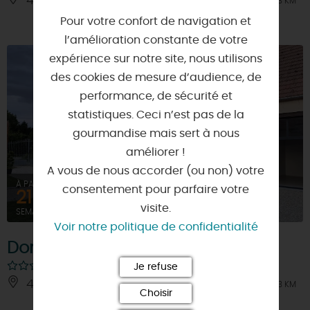
45490 - LORCY
À 3 KM
Pour votre confort de navigation et
l’amélioration constante de votre
expérience sur notre site, nous utilisons
des cookies de mesure d’audience, de
performance, de sécurité et
statistiques. Ceci n’est pas de la
gourmandise mais sert à nous
améliorer !
A vous de nous accorder (ou non) votre
À PARTIR DE
consentement pour parfaire votre
2158,2€
visite.
SEMAINE (MEUBLÉ)
Voir notre politique de confidentialité
Domaine Ferme de la Vergne
Je refuse
45490 - LORCY
À 3 KM
Choisir