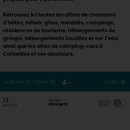
DEMAIN
Retrouvez ici toutes les offres de chambres
d’hôtes, hôtels, gîtes, meublés, campings,
résidences de tourisme, hébergements de
CE WEEK-END
groupe, hébergements insolites et sur l’eau
ainsi que les aires de camping-cars à
CETTE SEMAINE
Corbeilles et ses alentours.
TOUT L'AGENDA
DATES ARRIVÉE / DÉPART
2
FILTRES
13
TRI PAR
AUTOUR
PROXIMITÉ
DE MOI
résultats