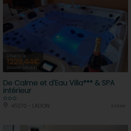
À PARTIR DE
1229,44€
SEMAINE (MEUBLÉ)
De Calme et d'Eau Villa*** & SPA
intérieur
45270 - LADON
À 6.5 KM