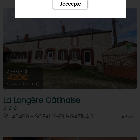
J'accepte
À PARTIR DE
420€
SEMAINE (MEUBLÉ)
La Longère Gâtinaise
45490 - SCEAUX-DU-GATINAIS
À 5 KM