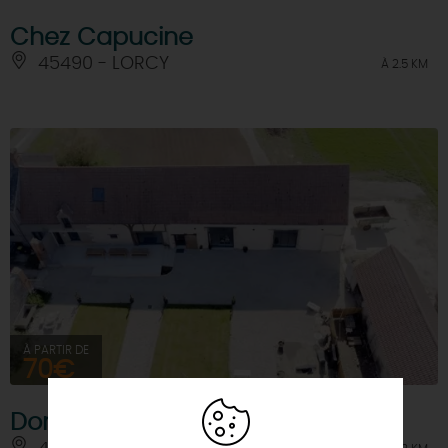
Chez Capucine
45490 - LORCY
À 2.5 KM
À PARTIR DE
70€
Domaine Ferme de la Vergne