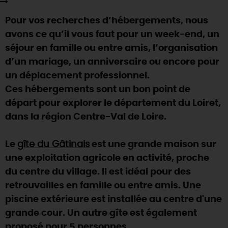
SE REPÉRER,
SE DÉPLACER
Visites
gourmandes
et
créatives
Des vacances auprès des animaux 🐎
Pour vos recherches d’hébergements, nous
Vins et
vignobles
TOUTES LES ACTIVITÉS
INFOS &
SERVICES
(re)Découvrir les coulisses de la Faïencerie de
avons ce qu’il vous faut pour un week-end, un
Chic,
une aire de pique-nique
Gien !
séjour en famille ou entre amis, l’organisation
Par ici les
guinguettes
RÉSERVER
MAINTENANT
Expérimenter
les parcours Baludik
🕵️
d’un mariage, un anniversaire ou encore pour
Que rapporter du Loiret ?
un déplacement professionnel.
La Route des
Métiers d'Art
Une saison de festivals 🎉
Ces hébergements sont un bon point de
TOUT L'ART DE VIVRE
départ pour explorer le département du Loiret,
Rendez-vous de la nature en 2026
dans la région Centre-Val de Loire.
Des sorties en famille dans le Loiret !
Programme des animations "Loiret au fil de l'eau"
Le
gîte du Gâtinais
est une grande maison sur
2026
une exploitation agricole en activité, proche
Où sortir ?
du centre du village. Il est idéal pour des
retrouvailles en famille ou entre amis. Une
piscine extérieure est installée au centre d'une
AUJOURD'HUI
grande cour. Un autre gîte est également
proposé pour 5 personnes.