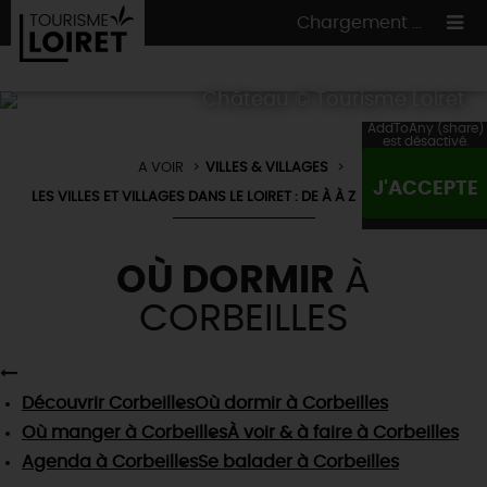
Chargement ...
Château © Tourisme Loiret
AddToAny (share)
est désactivé.
A VOIR
VILLES & VILLAGES
ON A TESTÉ
POUR VOUS
J'ACCEPTE
LES VILLES ET VILLAGES DANS LE LOIRET : DE À À Z
CORBEILLES
HÉBERGEMENTS
VOS
ENVIES
CULTURE
HÉBERGEMENTS
OÙ DORMIR
À
LES INCONTOURNABLES
MADE IN LOIRET
INSOLITES
CORBEILLES
EN MODE
CIRCUITS
& BALADES
NATURE
RÉSERVER
MAINTENANT
Où manger
TOUS À
L'EAU !
VILLES & VILLAGES
Maîtres
restaurateurs
A NE PAS
RATER
Découvrir
Corbeilles
Où dormir
à Corbeilles
EN MODE
NATURE
& AVENTURE
Nos
marchés
Téléchargez le Guide de l'été 2026 🤽🌞
Où manger
à Corbeilles
À voir & à faire
à Corbeilles
TOUTES LES VISITES
Artistes et Artisans d'Art
TOURISME &
HANDICAP
Agenda
à Corbeilles
Se balader
à Corbeilles
...ET
AUSSI
Avis de fraicheur ici pour éviter la chaleur 🥵
Nos
spécialités du terroir
et
producteurs