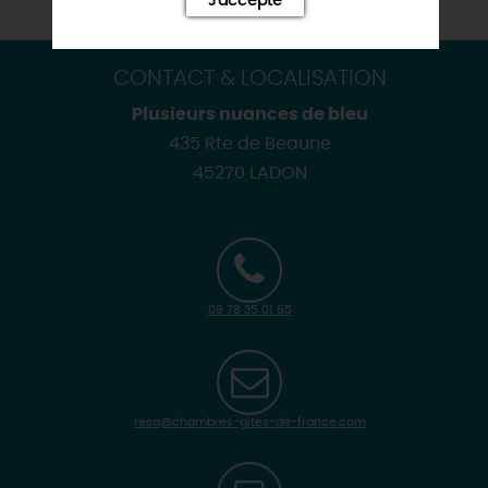
J'accepte
CONTACT & LOCALISATION
Plusieurs nuances de bleu
435 Rte de Beaune
45270 LADON
09 78 35 01 65
resa@chambres-gites-de-france.com