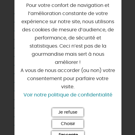
Pour votre confort de navigation et
Animaux acceptés
l’amélioration constante de votre
expérience sur notre site, nous utilisons
Chauffage
des cookies de mesure d’audience, de
Congélateur
performance, de sécurité et
Draps et linges compris
statistiques. Ceci n’est pas de la
Jardin commun
gourmandise mais sert à nous
Lave linge privatif
améliorer !
Lave vaisselle
A vous de nous accorder (ou non) votre
Matériel enfant
consentement pour parfaire votre
Micro-ondes
visite.
Parking
Voir notre politique de confidentialité
Salle d'eau privée
Télévision
Je refuse
Terrain clos
Choisir
Wifi