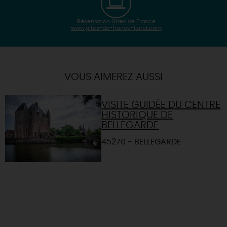
Réservation Gîtes de France
www.gites-de-france-loiret.com
| Map data ©
Leaflet
OpenStreetMap contributors
×
+
Itinéraire vers
LADON
-
VOUS AIMEREZ AUSSI
VISITE GUIDÉE DU CENTRE
HISTORIQUE DE
BELLEGARDE
45270 - BELLEGARDE