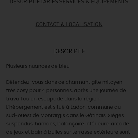
DESCRIPTIF
TARIFS
SERVICES & ÉQUIPEMENTS
DEMAIN
CONTACT & LOCALISATION
CE WEEK-END
DESCRIPTIF
CETTE SEMAINE
Plusieurs nuances de bleu
TOUT L'AGENDA
Détendez-vous dans ce charmant gite mitoyen
très cosy pour 4 personnes, après une journée de
travail ou un escapade dans la région.
L'hébergement est situé à Ladon, commune au
sud-ouest de Montargis dans le Gâtinais. Sièges
suspendus, hamacs, balançoire intérieure, arcade
de jeux et bain à bulles sur terrasse extérieure sont