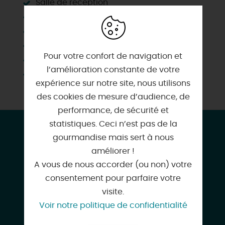
Salle de réception
Salle de réunion
Séminaires
Spa, bain à remous, jacuzzi
Pour votre confort de navigation et
Vélo
l’amélioration constante de votre
Wifi
expérience sur notre site, nous utilisons
des cookies de mesure d’audience, de
performance, de sécurité et
statistiques. Ceci n’est pas de la
CONTACT & LOCALISATION
gourmandise mais sert à nous
Domaine Ferme de la Vergne
améliorer !
23 Rue de la Vergne
A vous de nous accorder (ou non) votre
45490 LORCY
consentement pour parfaire votre
visite.
Voir notre politique de confidentialité