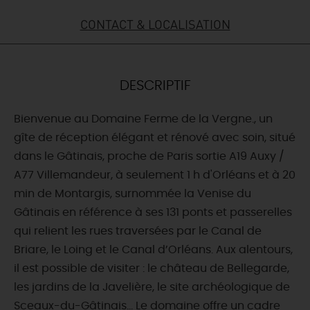
CONTACT & LOCALISATION
DEMAIN
CE WEEK-END
DESCRIPTIF
Bienvenue au Domaine Ferme de la Vergne., un
CETTE SEMAINE
gîte de réception élégant et rénové avec soin, situé
dans le Gâtinais, proche de Paris sortie A19 Auxy /
A77 Villemandeur, à seulement 1 h d'Orléans et à 20
TOUT L'AGENDA
min de Montargis, surnommée la Venise du
Gâtinais en référence à ses 131 ponts et passerelles
qui relient les rues traversées par le Canal de
Briare, le Loing et le Canal d’Orléans. Aux alentours,
il est possible de visiter : le château de Bellegarde,
les jardins de la Javelière, le site archéologique de
Sceaux-du-Gâtinais... Le domaine offre un cadre