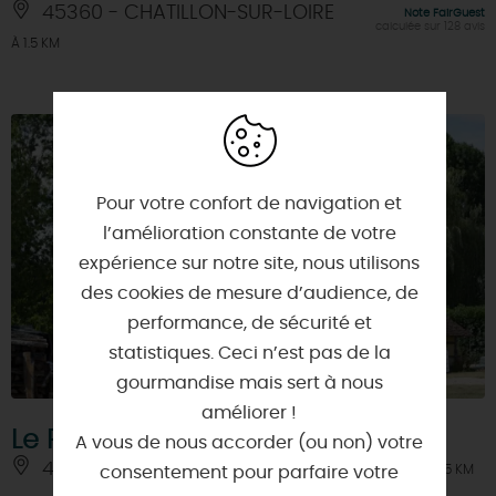
45360 - CHATILLON-SUR-LOIRE
Note FairGuest
calculée sur 128 avis
À 1.5 KM
Pour votre confort de navigation et
l’amélioration constante de votre
expérience sur notre site, nous utilisons
des cookies de mesure d’audience, de
performance, de sécurité et
statistiques. Ceci n’est pas de la
gourmandise mais sert à nous
améliorer !
Le Rucher des mille ruisseaux
A vous de nous accorder (ou non) votre
45360 - CHATILLON-SUR-LOIRE
À 1.5 KM
consentement pour parfaire votre