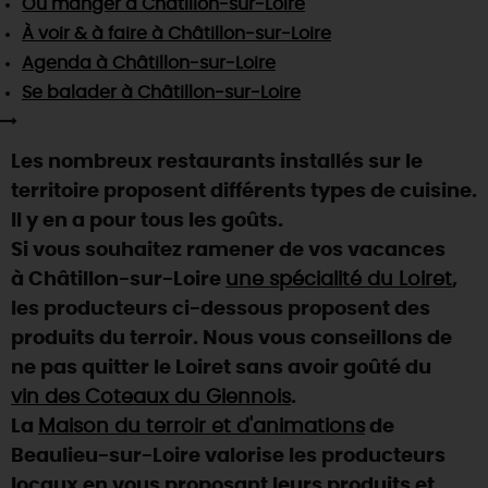
Où manger
à Châtillon-sur-Loire
SE REPÉRER,
SE DÉPLACER
Visites
gourmandes
et
créatives
Des vacances auprès des animaux 🐎
À voir & à faire
à Châtillon-sur-Loire
Vins et
vignobles
TOUTES LES ACTIVITÉS
INFOS &
SERVICES
Agenda
à Châtillon-sur-Loire
(re)Découvrir les coulisses de la Faïencerie de
Chic,
une aire de pique-nique
Gien !
Se balader
à Châtillon-sur-Loire
Par ici les
guinguettes
RÉSERVER
MAINTENANT
Expérimenter
les parcours Baludik
🕵️
Que rapporter du Loiret ?
Les nombreux restaurants installés sur le
La Route des
Métiers d'Art
Une saison de festivals 🎉
territoire proposent différents types de cuisine.
TOUT L'ART DE VIVRE
Il y en a pour tous les goûts.
Rendez-vous de la nature en 2026
Si vous souhaitez ramener de vos vacances
Des sorties en famille dans le Loiret !
à Châtillon-sur-Loire
une spécialité du Loiret
,
Programme des animations "Loiret au fil de l'eau"
les producteurs ci-dessous proposent des
2026
produits du terroir. Nous vous conseillons de
Où sortir ?
ne pas quitter le Loiret sans avoir goûté du
vin des Coteaux du Giennois
.
La
Maison du terroir et d'animations
de
AUJOURD'HUI
Beaulieu-sur-Loire valorise les producteurs
locaux en vous proposant leurs produits et