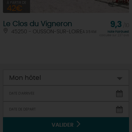
À PARTIR DE
42€
Le Clos du Vigneron
9,3
/10
45250 - OUSSON-SUR-LOIRE
À 3.5 KM
Note FairGuest
calculée sur 237 avis
Mon hôtel
VALIDER