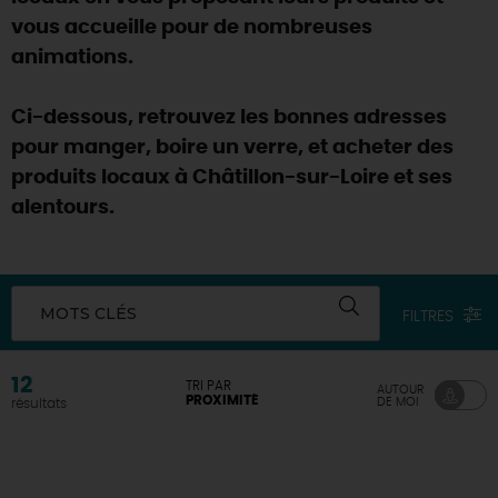
vous accueille pour de nombreuses
DEMAIN
animations.
Ci-dessous, retrouvez les bonnes adresses
CE WEEK-END
pour manger, boire un verre, et acheter des
produits locaux à Châtillon-sur-Loire et ses
CETTE SEMAINE
alentours.
TOUT L'AGENDA
MOTS CLÉS
FILTRES
12
TRI PAR
AUTOUR
PROXIMITÉ
DE MOI
résultats