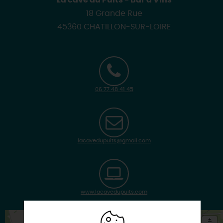
18 Grande Rue
45360 CHATILLON-SUR-LOIRE
06 77 48 41 45
lacavedupuits@gmail.com
www.lacavedupuits.com
+