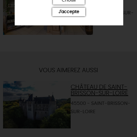
Choisir
45360 -
J'accepte
CHATILLON-SUR-
LOIRE
VOUS AIMEREZ AUSSI
CHÂTEAU DE SAINT-
BRISSON-SUR-LOIRE
45500 - SAINT-BRISSON-
SUR-LOIRE