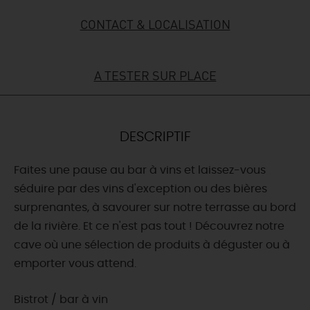
CONTACT & LOCALISATION
DEMAIN
A TESTER SUR PLACE
CE WEEK-END
CETTE SEMAINE
DESCRIPTIF
Faites une pause au bar à vins et laissez-vous
TOUT L'AGENDA
séduire par des vins d'exception ou des bières
surprenantes, à savourer sur notre terrasse au bord
de la rivière. Et ce n'est pas tout ! Découvrez notre
cave où une sélection de produits à déguster ou à
emporter vous attend.
Bistrot / bar à vin