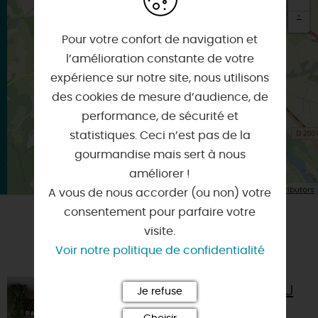
-
Pour votre confort de navigation et
×
Itinéraire vers
l’amélioration constante de votre
CHATILLON-SUR-LOIRE
expérience sur notre site, nous utilisons
des cookies de mesure d’audience, de
performance, de sécurité et
statistiques. Ceci n’est pas de la
gourmandise mais sert à nous
améliorer !
| Map data ©
Leaflet
OpenStreetMap contributors
A vous de nous accorder (ou non) votre
consentement pour parfaire votre
visite.
A TESTER ÉGALEMENT SUR PLACE OU À
Voir notre politique de confidentialité
PROXIMITÉ
LA CAVE DU
Je refuse
PUITS