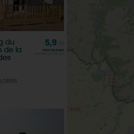
g du
5,9
/10
 de la
Note FairGuest
calculée sur 291 avis
des
LORRIS