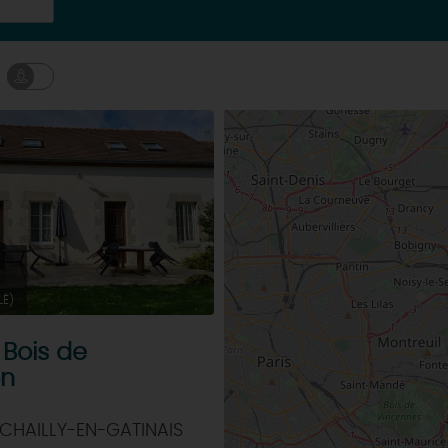
LÉ)
 Bois de
on
CHAILLY-EN-GATINAIS