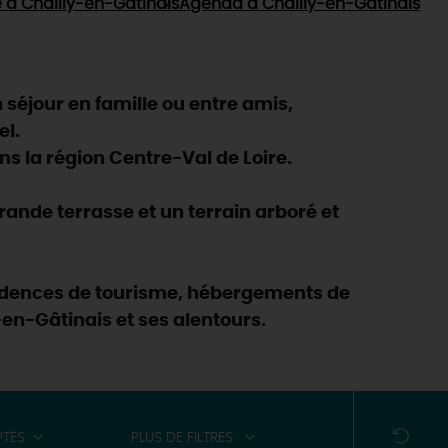
e
à Chailly-en-Gâtinais
Agenda
à Chailly-en-Gâtinais
séjour en famille ou entre amis,
el.
s la région Centre-Val de Loire.
ande terrasse et un terrain arboré et
ésidences de tourisme, hébergements de
-en-Gâtinais et ses alentours.
PTÉS
PLUS DE FILTRES