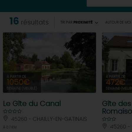
16
résultats
TRI PAR
PROXIMITÉ
AUTOUR
DE MOI
À PARTIR DE
À PARTIR DE
1050€
472€
SEMAINE (MEUBLÉ)
SEMAINE (MEUB
Le Gîte du Canal
Gîte des
Romais
45260 - CHAILLY-EN-GATINAIS
45260 - 
À 0.7 KM