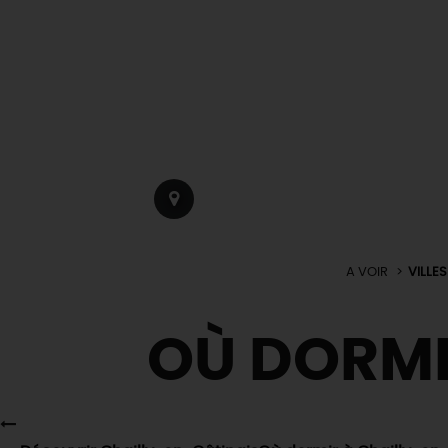
A VOIR
VILLE
OÙ DORM