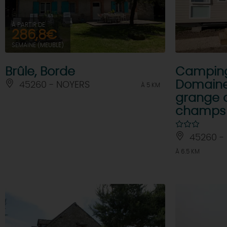
À PARTIR DE
286,8€
SEMAINE (MEUBLÉ)
Brûle, Borde
Campin
Domaine
45260 - NOYERS
À 5 KM
grange 
champs
45260 - 
À 6.5 KM