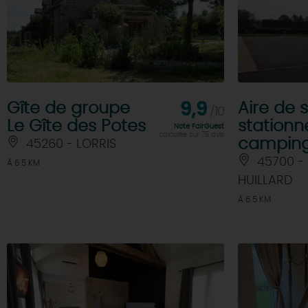
Gîte de groupe
9,9
Aire de 
/10
Le Gîte des Potes
station
Note FairGuest
calculée sur 75 avis
camping
45260 - LORRIS
45700 -
À 6.5 KM
HUILLARD
À 6.5 KM