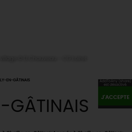
village © D.Chauveau - CG Loiret
LY-EN-GÂTINAIS
AddToAny (share)
est désactivé.
J'ACCEPTE
-GÂTINAIS