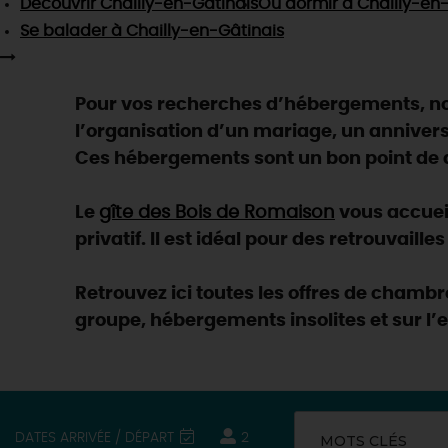
Découvrir
Chailly-en-Gâtinais
Où dormir
à Chailly-en-
Se balader
à Chailly-en-Gâtinais
Pour vos recherches d’hébergements, nou
l’organisation d’un mariage, un anniver
Ces hébergements sont un bon point de dé
Le
gîte des Bois de Romaison
vous accueil
privatif. Il est idéal pour des retrouvaille
Retrouvez ici toutes les offres de chamb
groupe, hébergements insolites et sur l’
DATES ARRIVÉE / DÉPART
2
MOTS CLÉS