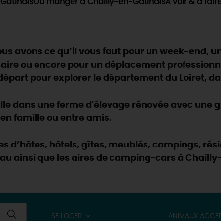
Gâtinais
Où manger
à Chailly-en-Gâtinais
À voir & à fair
s avons ce qu’il vous faut pour un week-end, un 
saire ou encore pour un déplacement professionn
part pour explorer le département du Loiret, dan
le dans une ferme d'élevage rénovée avec une gr
s en famille ou entre amis.
res d’hôtes, hôtels, gîtes, meublés, campings, r
eau ainsi que les aires de camping-cars à Chailly
SE LOGER
ANIMAUX ACCE