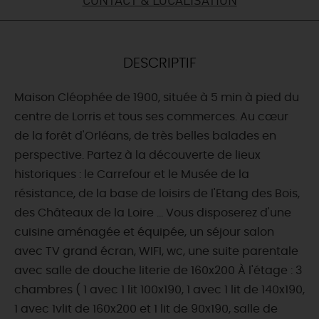
DEMAIN
DESCRIPTIF
CE WEEK-END
Maison Cléophée de 1900, située à 5 min à pied du
centre de Lorris et tous ses commerces. Au cœur
CETTE SEMAINE
de la forêt d'Orléans, de très belles balades en
perspective. Partez à la découverte de lieux
historiques : le Carrefour et le Musée de la
TOUT L'AGENDA
résistance, de la base de loisirs de l'Etang des Bois,
des Châteaux de la Loire … Vous disposerez d'une
cuisine aménagée et équipée, un séjour salon
avec TV grand écran, WIFI, wc, une suite parentale
avec salle de douche literie de 160x200 À l'étage : 3
chambres ( 1 avec 1 lit 100x190, 1 avec 1 lit de 140x190,
1 avec 1vlit de 160x200 et 1 lit de 90x190, salle de