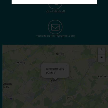
06 73 96 06 25
nathalie.boffin45@gmail.com
+
-
×
Itinéraire vers
LORRIS