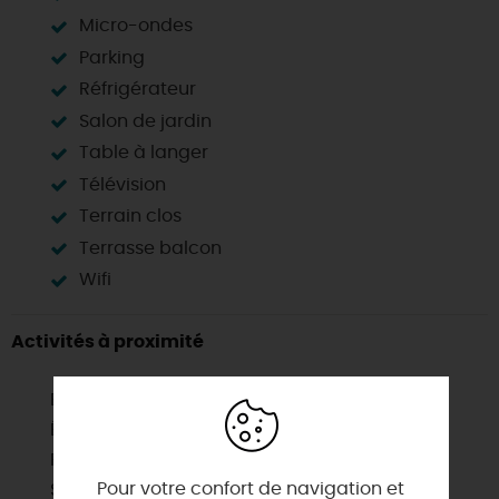
Micro-ondes
Parking
Réfrigérateur
Salon de jardin
Table à langer
Télévision
Terrain clos
Terrasse balcon
Wifi
Activités à proximité
Baignade
Équitation
Piscine collective
Pour votre confort de navigation et
Sentier de randonnée