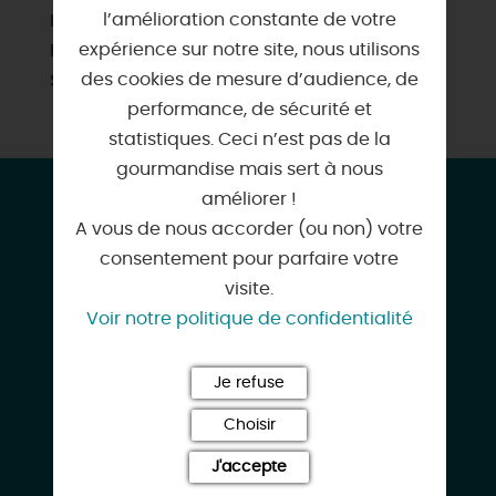
l’amélioration constante de votre
Itinéraire vélo
expérience sur notre site, nous utilisons
Plan d'eau pour la baignade
des cookies de mesure d’audience, de
Sites de visites
performance, de sécurité et
statistiques. Ceci n’est pas de la
gourmandise mais sert à nous
CONTACT & LOCALISATION
améliorer !
A vous de nous accorder (ou non) votre
Maison Cléophée
consentement pour parfaire votre
2 Boulevard Cléophas Renard
visite.
45260 LORRIS
Voir notre politique de confidentialité
Je refuse
Choisir
02 38 96 44 41
J'accepte