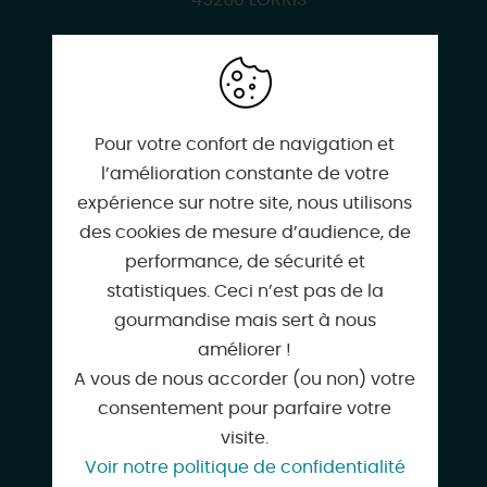
45260 LORRIS
02 38 92 31 69
Pour votre confort de navigation et
l’amélioration constante de votre
expérience sur notre site, nous utilisons
des cookies de mesure d’audience, de
06 28 64 30 49
performance, de sécurité et
statistiques. Ceci n’est pas de la
gourmandise mais sert à nous
améliorer !
pauletteplacier@yahoo.fr
A vous de nous accorder (ou non) votre
consentement pour parfaire votre
visite.
Voir notre politique de confidentialité
studiogitelorris.business.site