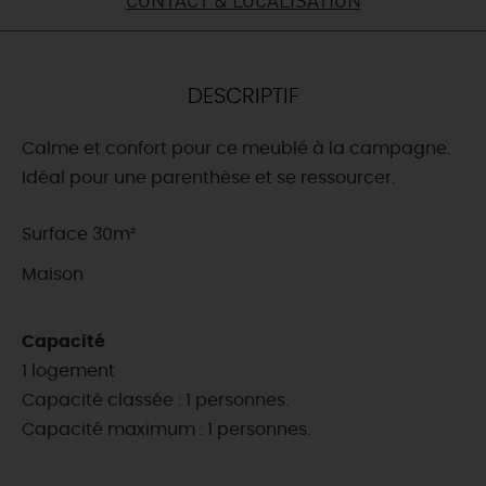
DEMAIN
DESCRIPTIF
CE WEEK-END
Calme et confort pour ce meublé à la campagne.
Idéal pour une parenthèse et se ressourcer.
CETTE SEMAINE
Surface 30m²
Maison
TOUT L'AGENDA
Capacité
1 logement
Capacité classée : 1 personnes.
Capacité maximum : 1 personnes.