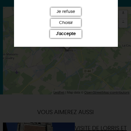
Je refuse
+
-
Choisir
×
J'accepte
Itinéraire vers
LORRIS
| Map data ©
Leaflet
OpenStreetMap contributors
VOUS AIMEREZ AUSSI
VISITE DE LORRIS ET