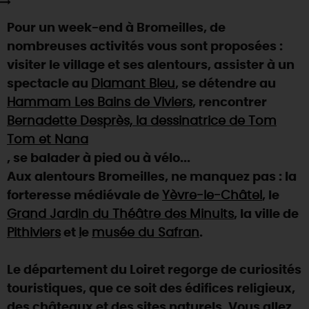
SE REPÉRER,
SE DÉPLACER
Visites
gourmandes
et
créatives
Des vacances auprès des animaux 🐎
Pour un week-end à Bromeilles, de
Vins et
vignobles
TOUTES LES ACTIVITÉS
INFOS &
SERVICES
(re)Découvrir les coulisses de la Faïencerie de
nombreuses activités vous sont proposées :
Chic,
une aire de pique-nique
Gien !
visiter le village et ses alentours, assister à un
Par ici les
guinguettes
RÉSERVER
MAINTENANT
Expérimenter
les parcours Baludik
🕵️
spectacle au
Diamant Bleu
, se détendre au
Que rapporter du Loiret ?
Hammam Les Bains de Viviers
, rencontrer
La Route des
Métiers d'Art
Une saison de festivals 🎉
Bernadette Desprès, la dessinatrice de Tom
TOUT L'ART DE VIVRE
Tom et Nana
Rendez-vous de la nature en 2026
, se balader à pied ou à vélo...
Des sorties en famille dans le Loiret !
Aux alentours Bromeilles, ne manquez pas : la
Programme des animations "Loiret au fil de l'eau"
forteresse médiévale de
Yèvre-le-Châtel
, le
2026
Grand Jardin du Théâtre des Minuits
, la ville de
Où sortir ?
Pithiviers
et
l
e
musée du Safran
.
Le département du Loiret regorge de curiosités
AUJOURD'HUI
touristiques, que ce soit des édifices religieux,
des châteaux et des sites naturels. Vous allez