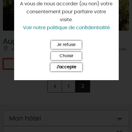
A vous de nous accorder (ou non) votre
consentement pour parfaire votre
visite.
Voir notre politique de confidentialité
Augerville-la-Rivière
Je refuse
45330 - AUGERVILLE-LA-RIVIERE
À 10 KM
Choisir
Je réserve
J'accepte
‹
1
2
Mon hôtel