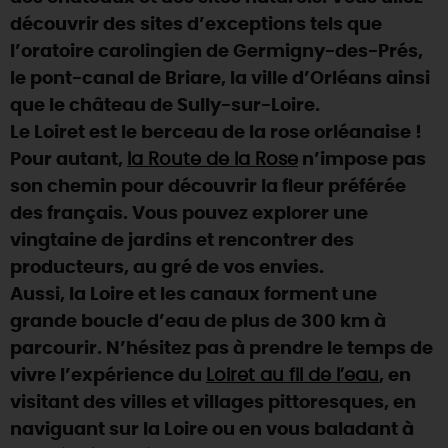
découvrir des sites d’exceptions tels que
DEMAIN
l’oratoire carolingien de Germigny-des-Prés,
le pont-canal de Briare, la ville d’Orléans ainsi
que le château de Sully-sur-Loire.
CE WEEK-END
Le Loiret est le berceau de la rose orléanaise !
Pour autant,
la Route de la Rose
n’impose pas
CETTE SEMAINE
son chemin pour découvrir la fleur préférée
des français. Vous pouvez explorer une
vingtaine de jardins et rencontrer des
TOUT L'AGENDA
producteurs, au gré de vos envies.
Aussi, la Loire et les canaux forment une
grande boucle d’eau de plus de 300 km à
parcourir. N’hésitez pas à prendre le temps de
vivre l’expérience du
Loiret au fil de l’eau
, en
visitant des villes et villages pittoresques, en
naviguant sur la Loire ou en vous baladant à