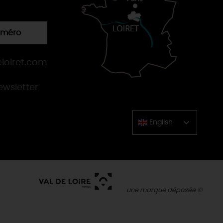
numéro
loiret.com
newsletter
English
Chinese
une marque déposée ©