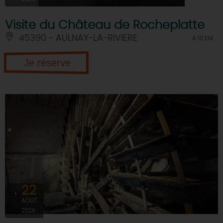
Visite du Château de Rocheplatte
45390 - AULNAY-LA-RIVIERE
À 10 KM
Je réserve
22
AOÛT
2026