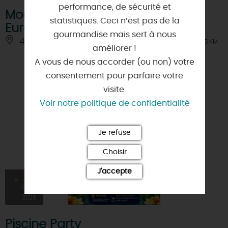
performance, de sécurité et
Moulin de Châtillon - Journées
statistiques. Ceci n’est pas de la
Européennes du Patrimoine 2026
gourmandise mais sert à nous
45390 - ONDREVILLE-SUR-ESSONNE
À 6.5 KM
améliorer !
A vous de nous accorder (ou non) votre
consentement pour parfaire votre
visite.
Voir notre politique de confidentialité
Je refuse
Choisir
J'accepte
27
SEPT
2026
Piscine Party