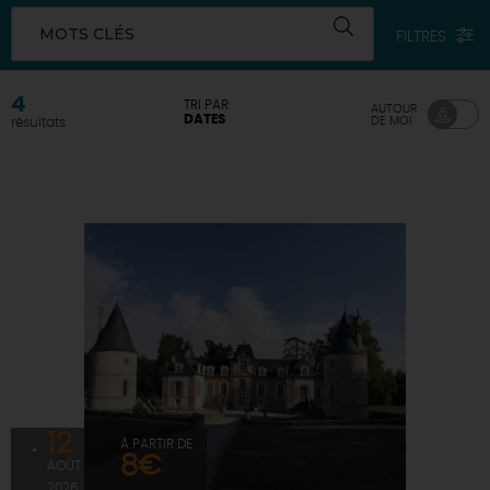
MOTS CLÉS
FILTRES
DEMAIN
4
TRI PAR
AUTOUR
CE WEEK-END
DATES
DE MOI
résultats
CETTE SEMAINE
TOUT L'AGENDA
12
À PARTIR DE
8€
AOÛT
2026