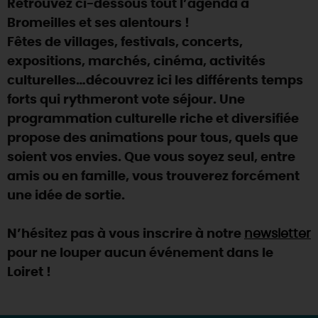
Retrouvez ci-dessous tout l’agenda à
SE REPÉRER,
SE DÉPLACER
Visites
gourmandes
et
créatives
Des vacances auprès des animaux 🐎
Bromeilles et ses alentours !
Vins et
vignobles
TOUTES LES ACTIVITÉS
INFOS &
SERVICES
Fêtes de villages, festivals, concerts,
(re)Découvrir les coulisses de la Faïencerie de
Chic,
une aire de pique-nique
Gien !
expositions, marchés, cinéma, activités
Par ici les
guinguettes
RÉSERVER
MAINTENANT
culturelles…découvrez ici les différents temps
Expérimenter
les parcours Baludik
🕵️
Que rapporter du Loiret ?
forts qui rythmeront vote séjour. Une
La Route des
Métiers d'Art
Une saison de festivals 🎉
programmation culturelle riche et diversifiée
propose des animations pour tous, quels que
TOUT L'ART DE VIVRE
Rendez-vous de la nature en 2026
soient vos envies. Que vous soyez seul, entre
Des sorties en famille dans le Loiret !
amis ou en famille, vous trouverez forcément
une idée de sortie.
Programme des animations "Loiret au fil de l'eau"
2026
N’hésitez pas à vous inscrire à notre
newsletter
Où sortir ?
pour ne louper aucun événement dans le
Loiret !
AUJOURD'HUI