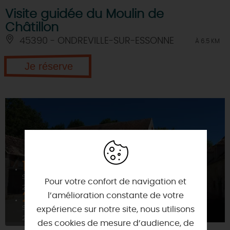
Visite guidée du Moulin de
Châtillon
45390 - ONDREVILLE-SUR-ESSONNE
À 6.5 KM
Je réserve
19
SEPT
Pour votre confort de navigation et
2026
20
l’amélioration constante de votre
SEPT
expérience sur notre site, nous utilisons
2026
des cookies de mesure d’audience, de