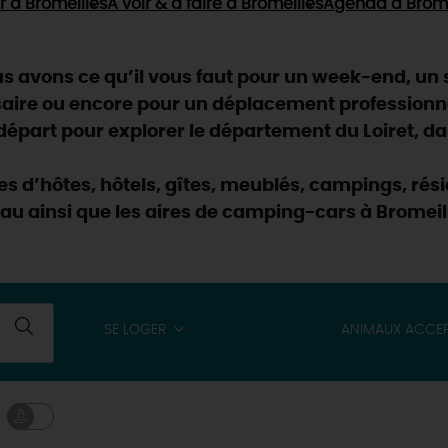
r
à Bromeilles
À voir & à faire
à Bromeilles
Agenda
à Brome
 avons ce qu’il vous faut pour un week-end, un s
saire ou encore pour un déplacement professionn
part pour explorer le département du Loiret, dan
res d’hôtes, hôtels, gîtes, meublés, campings, r
eau ainsi que les aires de camping-cars à Bromeil
SE LOGER
ANIMAUX ACCE
& BALADES
TOUS À
L'EAU !
VOS
L