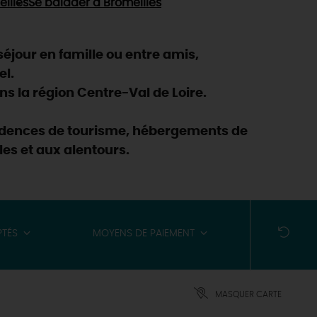
illes
Se balader
à Bromeilles
éjour en famille ou entre amis,
el.
s la région Centre-Val de Loire.
ésidences de tourisme, hébergements de
les et aux alentours.
PTÉS
MOYENS DE PAIEMENT
MASQUER CARTE
ES INCONTOURNABLES