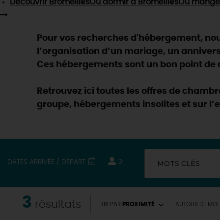
Découvrir
Bromeilles
Où dormir
à Bromeilles
Où mange
Pour vos recherches d'hébergement, nous
l’organisation d’un mariage, un anniver
Ces hébergements sont un bon point de dé
Retrouvez ici toutes les offres de chamb
groupe, hébergements insolites et sur l’
DATES ARRIVÉE / DÉPART
2
MOTS CLÉS
3
EN MODE
CIRCUITS
résultats
TRI PAR
PROXIMITÉ
AUTOUR
DE MOI
ON A TESTÉ