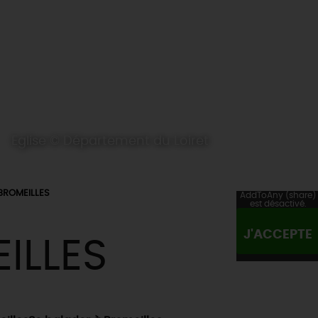
Eglise © Département du Loiret
BROMEILLES
AddToAny (share)
est désactivé.
J'ACCEPTE
ILLES