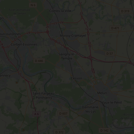
T
L'oratoire carolingien de Germigny-
des-Prés
Le Loiret, un département fleuri