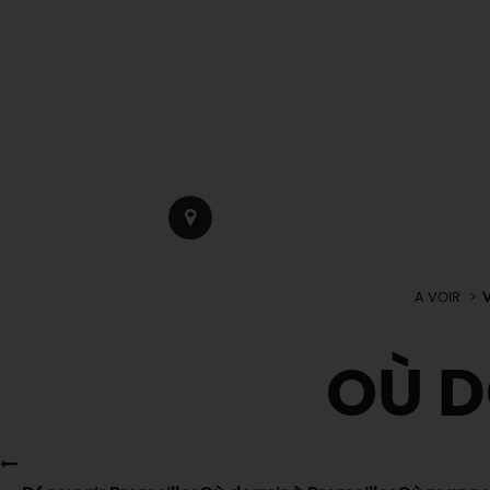
A VOIR
V
OÙ 