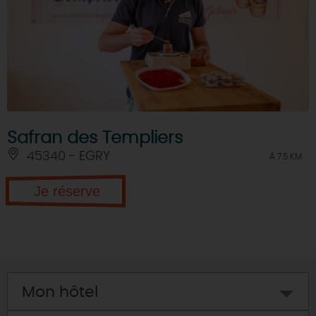
Safran des Templiers
45340 - EGRY
À 7.5 KM
Je réserve
Mon hôtel