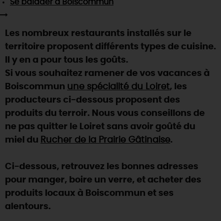
Se balader
à Boiscommun
SE REPÉRER,
SE DÉPLACER
Visites
gourmandes
et
créatives
Des vacances auprès des animaux 🐎
Vins et
vignobles
TOUTES LES ACTIVITÉS
INFOS &
SERVICES
(re)Découvrir les coulisses de la Faïencerie de
Les nombreux restaurants installés sur le
Chic,
une aire de pique-nique
Gien !
territoire proposent différents types de cuisine.
Par ici les
guinguettes
RÉSERVER
MAINTENANT
Expérimenter
les parcours Baludik
🕵️
Il y en a pour tous les goûts.
Que rapporter du Loiret ?
Si vous souhaitez ramener de vos vacances à
La Route des
Métiers d'Art
Une saison de festivals 🎉
Boiscommun
une spécialité du Loiret
, les
TOUT L'ART DE VIVRE
producteurs ci-dessous proposent des
Rendez-vous de la nature en 2026
produits du terroir. Nous vous conseillons de
Des sorties en famille dans le Loiret !
ne pas quitter le Loiret sans avoir goûté du
Programme des animations "Loiret au fil de l'eau"
miel du
Rucher de la Prairie Gâtinaise
.
2026
Où sortir ?
Ci-dessous, retrouvez les bonnes adresses
pour manger, boire un verre, et acheter des
produits locaux à Boiscommun et ses
AUJOURD'HUI
alentours.