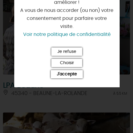
améliorer !
A vous de nous accorder (ou non) votre
consentement pour parfaire votre
visite.
Voir notre politique de confidentialité
Je refuse
Choisir
J'accepte
LPA Beaune
45340 - BEAUNE-LA-ROLANDE
À 5.5 KM