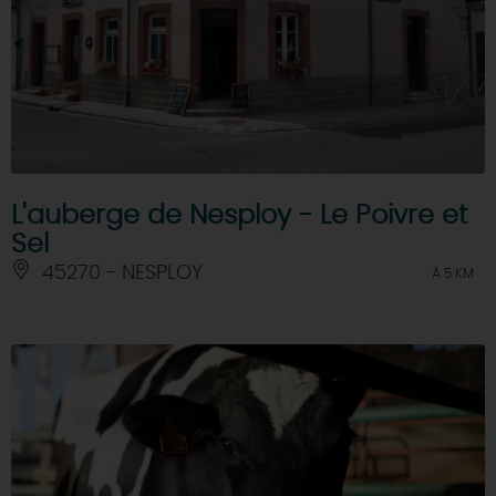
L'auberge de Nesploy - Le Poivre et
Sel
45270 - NESPLOY
À 5 KM