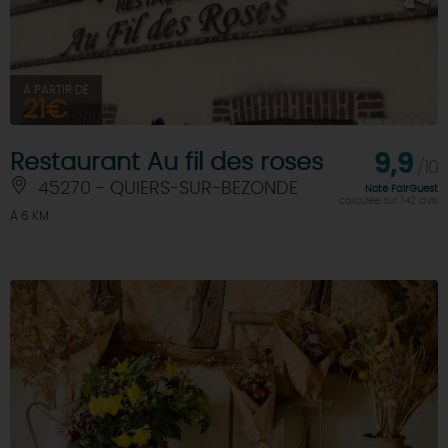
À PARTIR DE
21€
Restaurant Au fil des roses
9,9
/10
45270 - QUIERS-SUR-BEZONDE
Note FairGuest
calculée sur 142 avis
À 6 KM