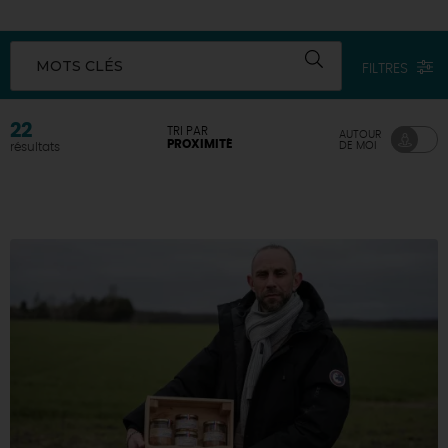
DEMAIN
MOTS CLÉS
FILTRES
CE WEEK-END
22
TRI PAR
AUTOUR
PROXIMITÉ
DE MOI
résultats
CETTE SEMAINE
TOUT L'AGENDA