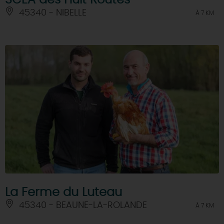
SCEA des Huit Routes
45340 - NIBELLE
À 7 KM
La Ferme du Luteau
45340 - BEAUNE-LA-ROLANDE
À 7 KM