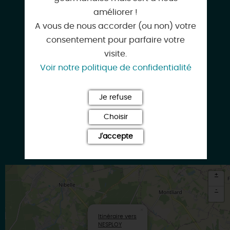
améliorer !
A vous de nous accorder (ou non) votre
consentement pour parfaire votre
le-poivre-et-sel-restaurant-nesploy.eatbu.com
visite.
Voir notre politique de confidentialité
Facebook
Je refuse
Choisir
J'accepte
Google
+
-
×
Itinéraire vers
NESPLOY