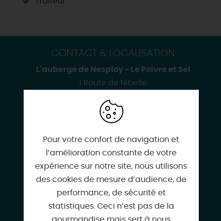
Traiteur
CONTACT & LOCALISATION
L'auberge de Nesploy - Le Poivre et Sel
1 Route de Nibelle
45270 NESPLOY
Pour votre confort de navigation et
l’amélioration constante de votre
02 34 49 34 44
expérience sur notre site, nous utilisons
des cookies de mesure d’audience, de
performance, de sécurité et
statistiques. Ceci n’est pas de la
leserialcooker@gmail.com
gourmandise mais sert à nous