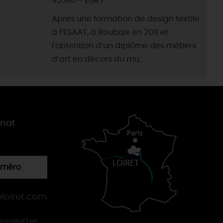
45340 - EGRY
Après une formation de design textile
à l’ESAAT, à Roubaix en 2011 et
l'obtention d’un diplôme des métiers
d’art en décors du mu...
gnat
numéro
loiret.com
newsletter