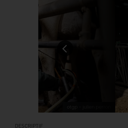
otgp - julien perron
DESCRIPTIF