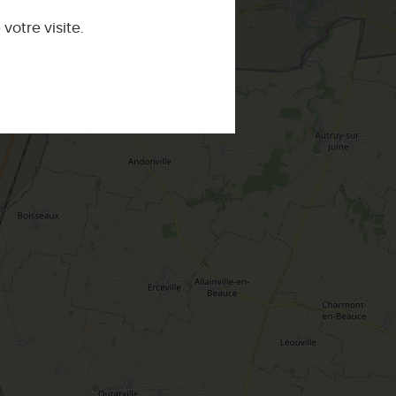
tives
Orléans la chatoyante
Météo
CE WEEK-END
otre visite.
Briare : visite pont canal Briare, activités
que
Le Label
Loiret Pause
Montargis, Venise du Gâtinais
Nous contacter
La route de la rose
CETTE SEMAINE
Au détour des plus beaux villages du
Loiret
Le château de Sully-sur-Loire
udiques
Meung-sur-Loire
aludik
La Beauce
éatives
Le Gâtinais
Sacré patrimoine religieux
T
L'oratoire carolingien de Germigny-
des-Prés
Le Loiret, un département fleuri