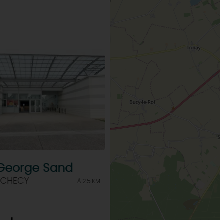
George Sand
 CHECY
À 2.5 KM