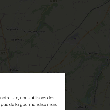
ES INCONTOURNABLES
ADE IN LOIRET
cines
AUJOURD'HUI
Les musées d'Orléans et du Loiret
 s'amuser cet été
INFOS &
SERVICES
La forêt d'Orléans
La Sologne
Offices de tourisme
DEMAIN
otre site, nous utilisons des
La Loire
Utiliser ses Chèques Vacances
st pas de la gourmandise mais
Les châteaux de la Loire
Brochures