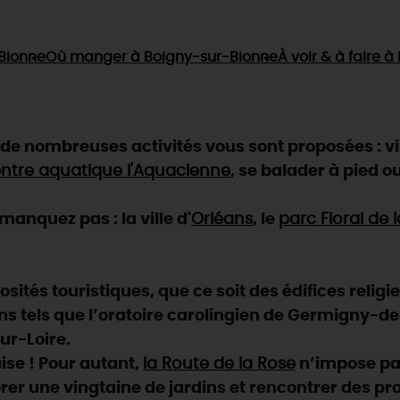
Bionne
Où manger
à Boigny-sur-Bionne
À voir & à faire
à 
de nombreuses activités vous sont proposées : v
ntre aquatique l'Aquacienne
, se balader à pied o
anquez pas : la ville d'
Orléans
, le
parc Floral de 
ités touristiques, que ce soit des édifices religi
ns tels que l’oratoire carolingien de Germigny-des-
ur-Loire.
aise ! Pour autant,
la Route de la Rose
n’impose pas
rer une vingtaine de jardins et rencontrer des pr