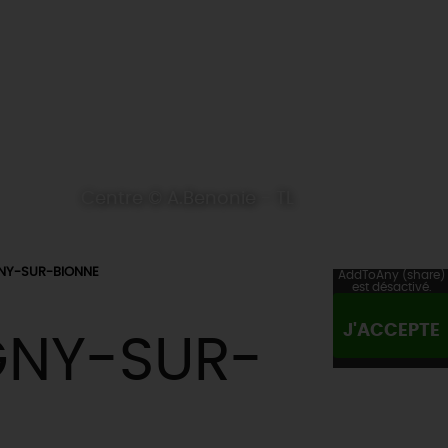
Centre © A.Benonie - TL
NY-SUR-BIONNE
AddToAny (share)
est désactivé.
J'ACCEPTE
GNY-SUR-