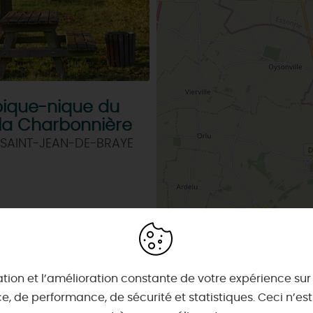
pique-nique du
la Charbonnière
 SAINT-JEAN-DE-BRAYE
& BALADES
TOUS À
L'EAU !
VOS
L
NATURE
ENVIES
M
En bateau
EMENTS
Lieux de baignade et pis
Espaces naturels
👦
ret
Où poser sa serviette et
SE REPÉRER,
SE DÉPLACER
🌷
Parcs et jardins
s
ents nomades & insolites
Hébergements sur l'eau
ue
Canoë, nautisme...
 2026 🤽🌞
Appart'Hôtels
Maîtres
restaurateurs
Orléans
Pêche
Les 7 territoires du Loiret
t
er la chaleur 🥵
ublés & Locations
Chambres d'hôtes
es
tion et l’amélioration constante de votre expérience sur n
 à poney !
Bons Plans
Avec les
Artistes et Artisans d'Art
Comment venir ?
imaux 🐎
s
Aire de camping-cars
enfants
, de performance, de sécurité et statistiques. Ceci n’e
Se déplacer
 la Faïencerie de Gien !
ents de groupe