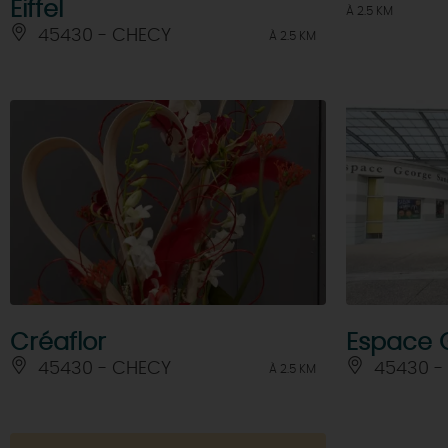
Eiffel
À 2.5 KM
45430 - CHECY
À 2.5 KM
Créaflor
Espace 
45430 - CHECY
45430 -
À 2.5 KM