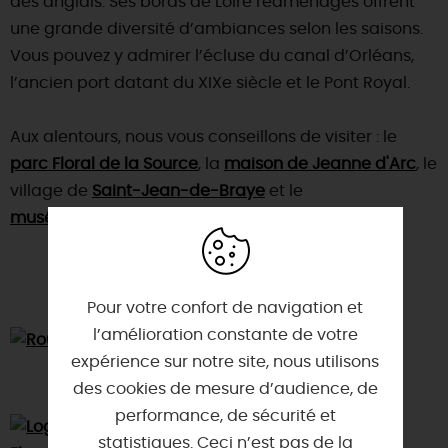
des anglais. Ses bords de Loire réaménagés offrent
une grande diversité d’ambiances selon les saisons.
Vous pouvez y admirer l’écluse du canal d’Orléans,
l’ancien port datant du XIXe siècle et le Pont Royal.
Aux alentours, nous vous conseillons de visiter : le
parc Floral de la Source
, la
maison de Jeanne d'Arc
, le
village de
Saint-Jean-de-Braye
et le
musée de la Tonnellerie
.
Pour votre confort de navigation et
l’amélioration constante de votre
expérience sur notre site, nous utilisons
des cookies de mesure d’audience, de
performance, de sécurité et
statistiques. Ceci n’est pas de la