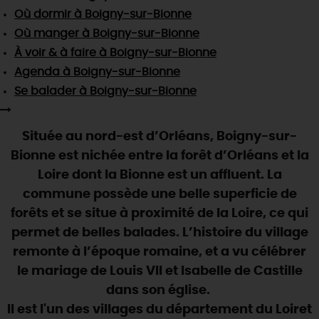
SE REPÉRER,
SE DÉPLACER
Visites
gourmandes
et
créatives
Où dormir
à Boigny-sur-Bionne
Des vacances auprès des animaux 🐎
Vins et
vignobles
TOUTES LES ACTIVITÉS
Où manger
à Boigny-sur-Bionne
INFOS &
SERVICES
(re)Découvrir les coulisses de la Faïencerie de
Chic,
une aire de pique-nique
À voir & à faire
à Boigny-sur-Bionne
Gien !
Par ici les
guinguettes
Agenda
à Boigny-sur-Bionne
RÉSERVER
MAINTENANT
Expérimenter
les parcours Baludik
🕵️
Que rapporter du Loiret ?
Se balader
à Boigny-sur-Bionne
La Route des
Métiers d'Art
Une saison de festivals 🎉
Située au nord-est d’Orléans, Boigny-sur-
TOUT L'ART DE VIVRE
Rendez-vous de la nature en 2026
Bionne est nichée entre la forêt d’Orléans et la
Des sorties en famille dans le Loiret !
Loire dont la Bionne est un affluent. La
commune possède une belle superficie de
Programme des animations "Loiret au fil de l'eau"
2026
forêts et se situe à proximité de la Loire, ce qui
permet de belles balades. L’histoire du village
Où sortir ?
remonte à l’époque romaine, et a vu célébrer
le mariage de Louis VII et Isabelle de Castille
dans son église.
AUJOURD'HUI
Il est l'un des villages du département du Loiret