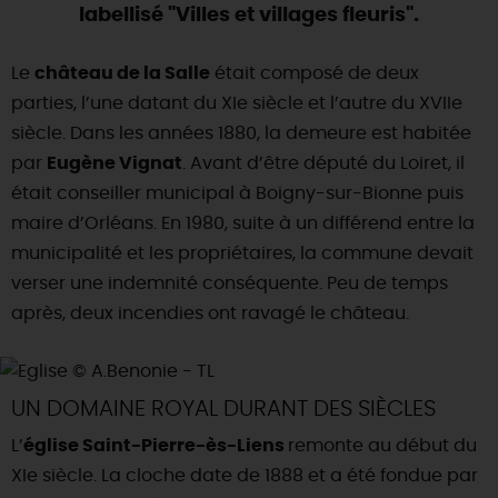
labellisé "Villes et villages fleuris".
DEMAIN
Le
château de la Salle
était composé de deux
parties, l’une datant du XIe siècle et l’autre du XVIIe
CE WEEK-END
siècle. Dans les années 1880, la demeure est habitée
par
Eugène Vignat
. Avant d’être député du Loiret, il
était conseiller municipal à Boigny-sur-Bionne puis
CETTE SEMAINE
maire d’Orléans. En 1980, suite à un différend entre la
municipalité et les propriétaires, la commune devait
verser une indemnité conséquente. Peu de temps
TOUT L'AGENDA
après, deux incendies ont ravagé le château.
UN DOMAINE ROYAL DURANT DES SIÈCLES
L’
église Saint-Pierre-ès-Liens
remonte au début du
XIe siècle. La cloche date de 1888 et a été fondue par