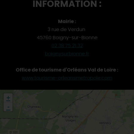
INFORMATION :
Mairie :
3 rue de Verdun
45760 Boigny-sur-Bionne
02 38 75 21 32
boignysurbionne.fr
Office de tourisme d'Orléans Val de Loire :
www.tourisme-orleansmetropole.com
+
-