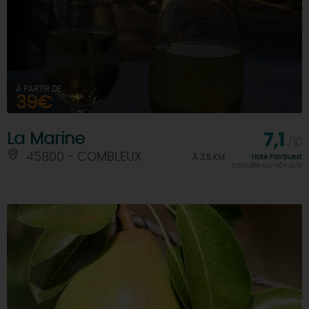
À PARTIR DE
39€
La Marine
7,1
/10
45800 - COMBLEUX
À 3.5 KM
Note FairGuest
calculée sur 404 avis