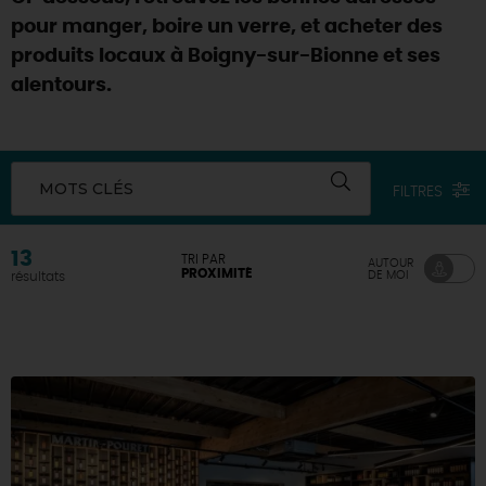
pour manger, boire un verre, et acheter des
DEMAIN
produits locaux à Boigny-sur-Bionne et ses
alentours.
CE WEEK-END
MOTS CLÉS
FILTRES
CETTE SEMAINE
13
TRI PAR
AUTOUR
PROXIMITÉ
DE MOI
résultats
TOUT L'AGENDA