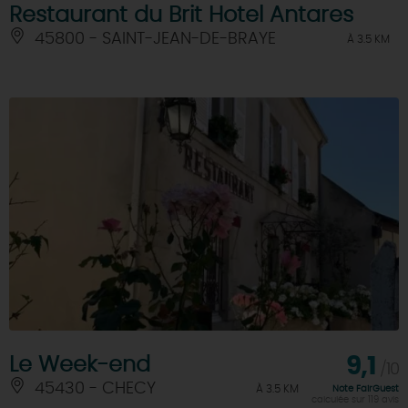
Restaurant du Brit Hotel Antares
45800 - SAINT-JEAN-DE-BRAYE
À 3.5 KM
Le Week-end
9,1
/10
45430 - CHECY
À 3.5 KM
Note FairGuest
calculée sur 119 avis