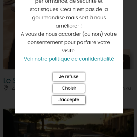
performance, de sécurité et
statistiques. Ceci n’est pas de la
gourmandise mais sert à nous
améliorer !
A vous de nous accorder (ou non) votre
consentement pour parfaire votre
visite.
Voir notre politique de confidentialité
Je refuse
Le Saint Christophe
Choisir
45800 - SAINT-JEAN-DE-BRAYE
À 3 KM
J'accepte