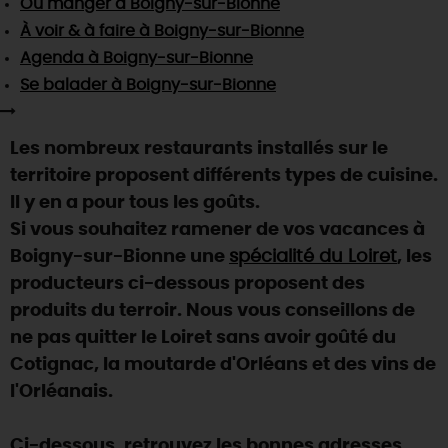
Où manger
à Boigny-sur-Bionne
SE REPÉRER,
SE DÉPLACER
Visites
gourmandes
et
créatives
Des vacances auprès des animaux 🐎
À voir & à faire
à Boigny-sur-Bionne
Vins et
vignobles
TOUTES LES ACTIVITÉS
INFOS &
SERVICES
Agenda
à Boigny-sur-Bionne
(re)Découvrir les coulisses de la Faïencerie de
Chic,
une aire de pique-nique
Gien !
Se balader
à Boigny-sur-Bionne
Par ici les
guinguettes
RÉSERVER
MAINTENANT
Expérimenter
les parcours Baludik
🕵️
Que rapporter du Loiret ?
Les nombreux restaurants installés sur le
La Route des
Métiers d'Art
Une saison de festivals 🎉
territoire proposent différents types de cuisine.
TOUT L'ART DE VIVRE
Il y en a pour tous les goûts.
Rendez-vous de la nature en 2026
Si vous souhaitez ramener de vos vacances à
Des sorties en famille dans le Loiret !
Boigny-sur-Bionne une
spécialité du Loiret
, les
Programme des animations "Loiret au fil de l'eau"
producteurs ci-dessous proposent des
2026
produits du terroir. Nous vous conseillons de
Où sortir ?
ne pas quitter le Loiret sans avoir goûté du
Cotignac, la moutarde d'Orléans et des vins de
l'Orléanais.
AUJOURD'HUI
Ci-dessous, retrouvez les bonnes adresses