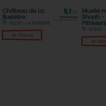
Château de La
9,1
Musée m
/10
Bussière
Shoah -
Note FairGuest
calculée sur 446 avis
Pithiviers
45230 - LA BUSSIERE
45300 - 
Je réserve
Je rés