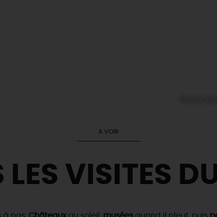
Dans les
A VOIR
 LES VISITES DU
s à pas.
Châteaux
au soleil,
musées
quand il pleut, puis
pa