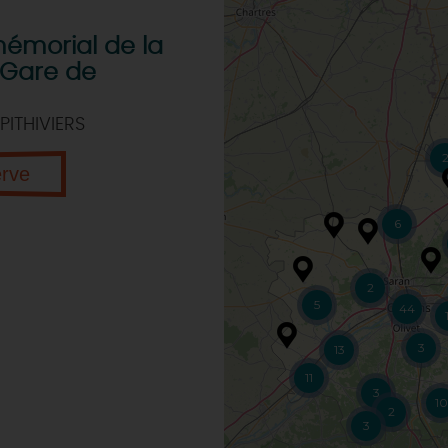
émorial de la
 Gare de
PITHIVIERS
erve
6
2
5
44
3
13
11
3
10
2
3