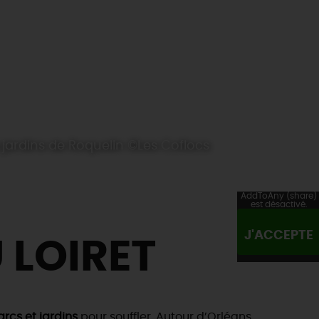
 jardins de Roquelin ©Les Coflocs
AddToAny (share)
est désactivé.
J'ACCEPTE
 LOIRET
rcs et jardins
pour souffler. Autour d’Orléans,