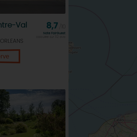
tre-Val
8,7
/10
Note FairGuest
calculée sur 112 avis
 ORLEANS
erve