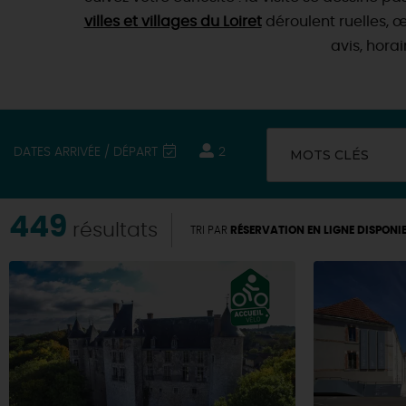
villes et villages du Loiret
déroulent ruelles, œ
avis, hora
DATES ARRIVÉE / DÉPART
2
MOTS CLÉS
449
résultats
TRI PAR
RÉSERVATION EN LIGNE DISPONI