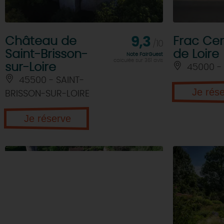
Château de
9,3
Frac Cen
/10
Saint-Brisson-
de Loire
Note FairGuest
calculée sur 361 avis
sur-Loire
45000 -
45500 - SAINT-
Je rés
BRISSON-SUR-LOIRE
Je réserve