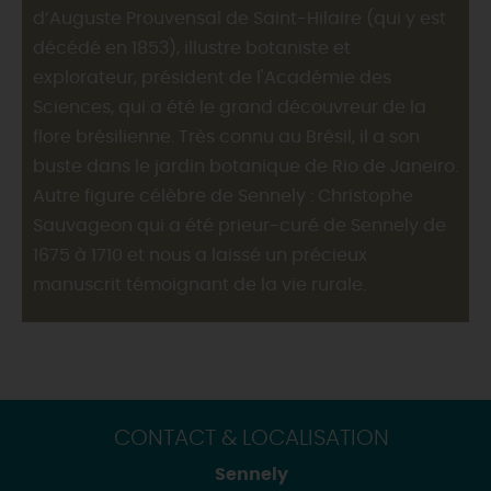
d’Auguste Prouvensal de Saint-Hilaire (qui y est
décédé en 1853), illustre botaniste et
explorateur, président de l'Académie des
Sciences, qui a été le grand découvreur de la
flore brésilienne. Très connu au Brésil, il a son
buste dans le jardin botanique de Rio de Janeiro.
Autre figure célèbre de Sennely : Christophe
Sauvageon qui a été prieur-curé de Sennely de
1675 à 1710 et nous a laissé un précieux
manuscrit témoignant de la vie rurale.
CONTACT & LOCALISATION
Sennely