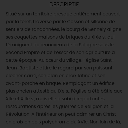
DESCRIPTIF
DEMAIN
Situé sur un territoire presque entièrement couvert
par la forêt, traversé par le Cosson et sillonné de
sentiers de randonnées, le bourg de Sennely aligne
CE WEEK-END
ses coquettes maisons de briques du XIXe s., qui
témoignent du renouveau de la Sologne sous le
Second Empire et de l’essor de son agriculture à
CETTE SEMAINE
cette époque. Au cœur du village, l’église Saint-
Jean-Baptiste attire le regard par son puissant
clocher carré, son plan en croix latine et son
TOUT L'AGENDA
avant-porche en brique. Remplaçant un édifice
plus ancien attesté au IXe s., l’église a été bâtie aux
XIIe et XIIIe s., mais elle a subi d’importantes
restaurations après les guerres de Religion et la
Révolution. A l’intérieur on peut admirer un Christ
en croix en bois polychrome du XVIe. Non loin de là,