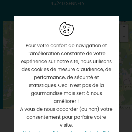
45240 SENNELY
+
-
Pour votre confort de navigation et
×
Itinéraire vers
l’amélioration constante de votre
SENNELY
expérience sur notre site, nous utilisons
des cookies de mesure d’audience, de
performance, de sécurité et
statistiques. Ceci n’est pas de la
gourmandise mais sert à nous
améliorer !
| Map data ©
Leaflet
OpenStreetMap contributors
A vous de nous accorder (ou non) votre
consentement pour parfaire votre
visite.
VOUS AIMEREZ AUSSI