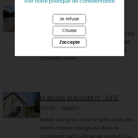
Voir notre politique de confidentialité
ÉCURIES DE SAINT MAURICE
Je refuse
45240 - SENNELY
Choisir
Les écuries de Saint Maurice à Sennely
est un centre équestre proposant de
J'accepte
nombreuses installations pour faire
travailler votre ...
LE RELAIS SOLOGNOT - GÎTE
45240 - SENNELY
Relais Solognot, c'est un gîte dans une
petite maison solognote dans le
charmant petit village de Sennely. Ce