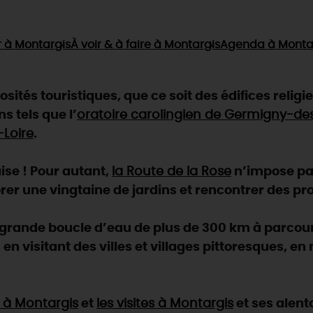
r
à Montargis
À voir & à faire
à Montargis
Agenda
à Monta
ités touristiques, que ce soit des édifices religi
s tels que l’
oratoire carolingien de Germigny-de
-Loire
.
aise ! Pour autant,
la Route de la Rose
n’impose pas
rer une vingtaine de jardins et rencontrer des pr
e grande boucle d’eau de plus de 300 km à parcour
, en visitant des villes et villages pittoresques, e
s à Montargis
et
les visites à Montargis
et ses alent