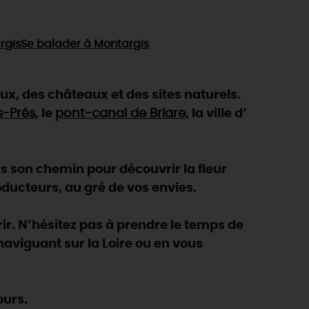
rgis
Se balader
à Montargis
eux, des châteaux et des sites naturels.
s-Prés
, le
pont-canal de Briare
, la ville d’
 son chemin pour découvrir la fleur
oducteurs, au gré de vos envies.
ir. N’hésitez pas à prendre le temps de
n naviguant sur la Loire ou en vous
ours
.