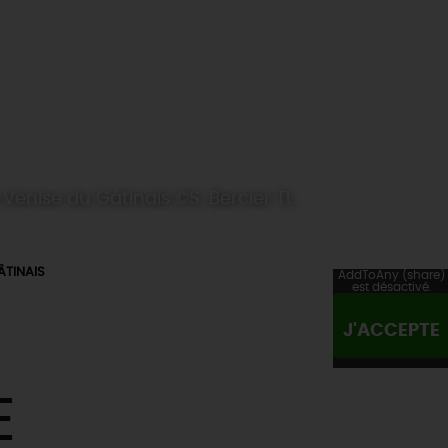
 Venise du Gâtinais ©S. Bercier TL
ÂTINAIS
AddToAny (share)
est désactivé.
J'ACCEPTE
E