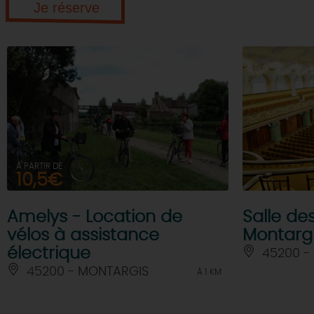
Je réserve
À PARTIR DE
10,5€
Amelys - Location de
Salle de
vélos à assistance
Montarg
électrique
45200 -
45200 - MONTARGIS
À 1 KM