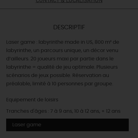
DEMAIN
DESCRIPTIF
CE WEEK-END
Laser game : labyrinthe made in US, 800 m² de
labyrinthe, un parcours unique, un décor venu
CETTE SEMAINE
d’ailleurs. 20 joueurs maxi par partie dans le
labyrinthe = qualité de jeu optimale. Plusieurs
scénarios de jeux possible. Réservation au
TOUT L'AGENDA
préalable, limité à 10 personnes par groupe.
Equipement de loisirs
Tranches d'âges : 7 à 9 ans, 10 à 12 ans, + 12 ans
Laser game