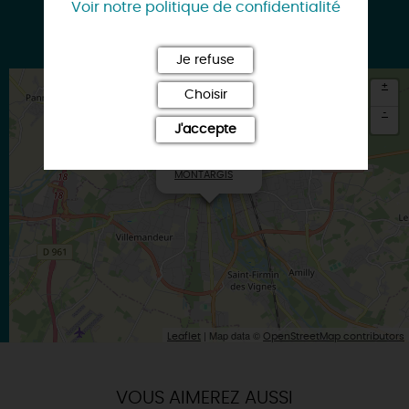
Voir notre politique de confidentialité
Google
Je refuse
+
Choisir
-
J'accepte
×
Itinéraire vers
MONTARGIS
| Map data ©
Leaflet
OpenStreetMap contributors
VOUS AIMEREZ AUSSI