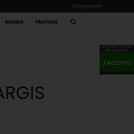
Chargement ...
AGENDA
PRATIQUE
RECHERCHE
AddToAny (share)
est désactivé.
J'ACCEPTE
ARGIS