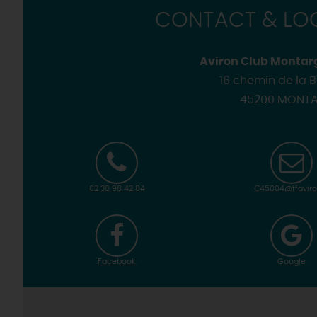
Loir'Etape, pour visiter l
CONTACT & LOC
H
Aviron Club Montarg
16 chemin de la 
45200 MONTA
02 38 98 42 84
C45004@ffaviron
Facebook
Google