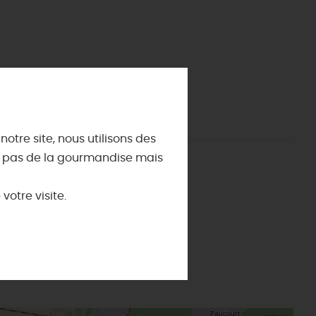
ES INCONTOURNABLES
ADE IN LOIRET
cines
AUJOURD'HUI
Les musées d'Orléans et du Loiret
 s'amuser cet été
INFOS &
SERVICES
La forêt d'Orléans
La Sologne
Offices de tourisme
DEMAIN
otre site, nous utilisons des
La Loire
Utiliser ses Chèques Vacances
st pas de la gourmandise mais
Les châteaux de la Loire
Brochures
tives
Orléans la chatoyante
Météo
CE WEEK-END
otre visite.
Briare : visite pont canal Briare, activités
que
Le Label
Loiret Pause
Montargis, Venise du Gâtinais
Nous contacter
La route de la rose
CETTE SEMAINE
Au détour des plus beaux villages du
Loiret
Le château de Sully-sur-Loire
udiques
Meung-sur-Loire
aludik