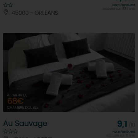
Note FairGuest
calculée sur 1838 avis
45000 - ORLEANS
À PARTIR DE
68€
CHAMBRE DOUBLE
Au Sauvage
9,1
/10
Note FairGuest
calculée sur 91 avis