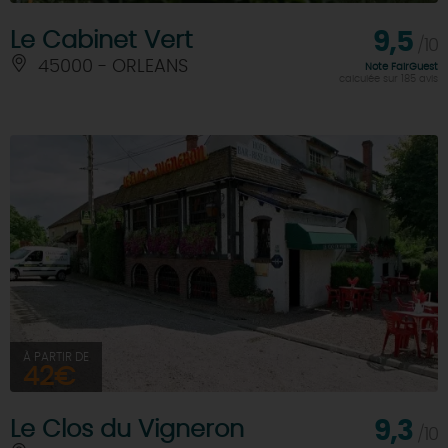
Le Cabinet Vert
9,5
/10
45000 - ORLEANS
Note FairGuest
calculée sur 185 avis
À PARTIR DE
42€
Le Clos du Vigneron
9,3
/10