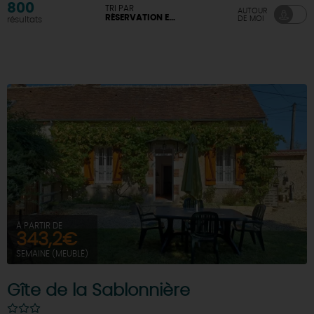
800
TRI PAR
AUTOUR
RÉSERVATION EN LIGNE DISPONIBLE
DE MOI
résultats
DEMAIN
CE WEEK-END
CETTE SEMAINE
TOUT L'AGENDA
À PARTIR DE
343,2€
SEMAINE (MEUBLÉ)
Gîte de la Sablonnière