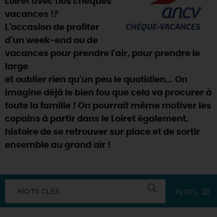
Loiret avec nos chèques
SE REPÉRER,
SE DÉPLACER
Visites
gourmandes
et
créatives
Des vacances auprès des animaux 🐎
vacances !?
Vins et
vignobles
TOUTES LES ACTIVITÉS
L'occasion de profiter
INFOS &
SERVICES
(re)Découvrir les coulisses de la Faïencerie de
Chic,
une aire de pique-nique
Gien !
d'un week-end ou de
Par ici les
guinguettes
RÉSERVER
MAINTENANT
vacances pour prendre l'air, pour prendre le
Expérimenter
les parcours Baludik
🕵️
Que rapporter du Loiret ?
large
La Route des
Métiers d'Art
Une saison de festivals 🎉
et oublier rien qu'un peu le quotidien... On
imagine déjà le bien fou que cela va procurer à
TOUT L'ART DE VIVRE
Rendez-vous de la nature en 2026
toute la famille ! On pourrait même motiver les
Des sorties en famille dans le Loiret !
copains à partir dans le Loiret également,
histoire de se retrouver sur place et de sortir
Programme des animations "Loiret au fil de l'eau"
2026
ensemble au grand air !
Où sortir ?
MOTS CLÉS
FILTRES
AUJOURD'HUI