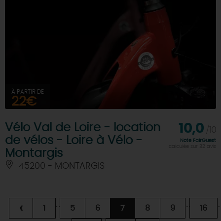
À PARTIR DE
22€
Vélo Val de Loire - location
10,0
/10
de vélos - Loire à Vélo -
Note FairGuest
calculée sur 32 avis
Montargis
45200 - MONTARGIS
...
...
..
‹
1
5
6
7
8
9
16