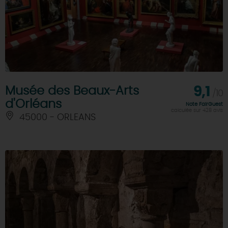
Musée des Beaux-Arts
9,1
/10
d'Orléans
Note FairGuest
calculée sur 428 avis
45000 - ORLEANS