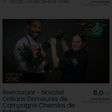
45250 - OUSSON-SUR-LOIRE
Note FairGuest
calculée sur 237 avis
À PARTIR DE
25€
Restaurant - Novotel
8,0
/10
Orléans Demeures de
Note FairGuest
calculée sur 2587 avis
Campagne Chemins de