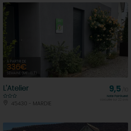
À PARTIR DE
336€
SEMAINE (MEUBLÉ)
L'Atelier
9,5
/10
Note FairGuest
calculée sur 22 avis
45430 - MARDIE