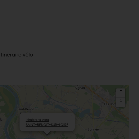
Itinéraire vélo
+
-
×
Itinéraire vers
SAINT-BENOIT-SUR-LOIRE