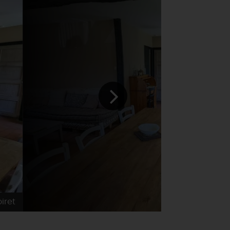
iret
Gîtes de