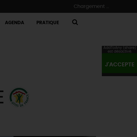
Chargement ...
AGENDA
PRATIQUE
RECHERCHE
AddToAny (share)
est désactivé.
J'ACCEPTE
E