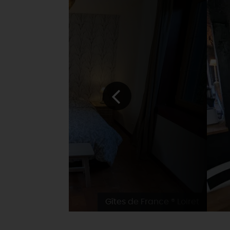
Gîtes de France ® Loiret