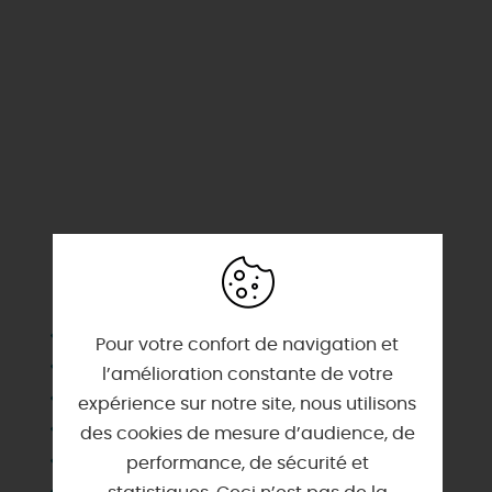
SERVICES & ÉQUIPEMENTS
Animaux acceptés
Pour votre confort de navigation et
Chauffage
l’amélioration constante de votre
Draps et linges compris
expérience sur notre site, nous utilisons
Lave linge privatif
des cookies de mesure d’audience, de
Micro-ondes
performance, de sécurité et
Parking