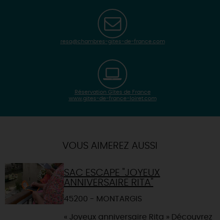
resa@chambres-gites-de-france.com
Réservation Gîtes de France
www.gites-de-france-loiret.com
| Map data ©
Leaflet
OpenStreetMap contributors
×
+
Itinéraire vers
MONTARGIS
-
VOUS AIMEREZ AUSSI
SAC ESCAPE "JOYEUX
ANNIVERSAIRE RITA"
45200 - MONTARGIS
« Joyeux anniversaire Rita » Découvrez