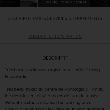
 ® Loiret
Gîtes de France ® Loiret
DEMAIN
DESCRIPTIF
TARIFS
SERVICES & ÉQUIPEMENTS
CE WEEK-END
CONTACT & LOCALISATION
CETTE SEMAINE
DESCRIPTIF
TOUT L'AGENDA
Très beau studio Montargis centre - WiFi, Parking
Privé Jardin
Très beau studio au centre de Montargis, à 1 km du
lac des Closiers. Situé à moins de 1 km du musée
Girodet, ce studio dispose d'un parking privé
gratuit, d'un abri pour les vélos et un emplacement