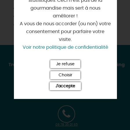
statistiques. Ceci n’est pas de la
Salle d'eau privée
gourmandise mais sert à nous
améliorer !
Télévision
A vous de nous accorder (ou non) votre
Wifi
consentement pour parfaire votre
visite.
Voir notre politique de confidentialité
CONTACT & LOCALISATION
Je refuse
Très beau studio Montargis centre, WiFi, Parking
Privé Jardin
Choisir
102 Rue de la Libération
J'accepte
45200 MONTARGIS
09 78 35 01 65