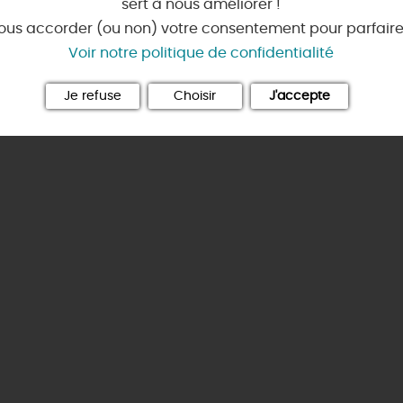
et
producteurs
sert à nous améliorer !
Visites
gourmandes
et
créa
Où louer un vélo ?
aludik
🕵️
ous accorder (ou non) votre consentement pour parfaire v
😋
Où louer un bateau ?
Chic,
une aire de pique-ni
Voir notre politique de confidentialité
 AVENTURE
...ET
AUSSI
Où louer une voiture ?
TOUS LES HÉBERGEMENTS
 2026
)découverte du patrimoine
En amoureux
En mode sportif
Que rapporter du Loiret ?
oiret !
s du Loiret : à découvrir absolument !
Je refuse
Choisir
J'accepte
Bien être
ret au fil de l'eau" 2026
le Loiret : de À à Z
Ici et pas ailleurs !
 villages
Jeux, énigmes et applis l
TOUT L'ART DE VIVRE
: petits trains, agences réceptives & co
En mode
Idées cadeaux
Les parcours (gratuits)
B
business
RÉSERVER
e Loiret en camping-car, moto ou en auto !
Visites gourmandes et cr
ÉBERGEMENTS
MAINTENANT
TOUT L'AGENDA
RÉSERVER
Où sortir ?
INSOLITES
MAINTENAN
TOUTES LES VISITES
TOUTES LES ACTIVITÉS