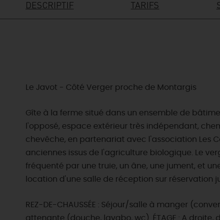
DESCRIPTIF
TARIFS
Le Javot - Côté Verger proche de Montargis
Gîte à la ferme situé dans un ensemble de bâtimen
l'opposé, espace extérieur très indépendant, chem
chevêche, en partenariat avec l'association Les 
anciennes issus de l'agriculture biologique. Le v
fréquenté par une truie, un âne, une jument, et une
location d'une salle de réception sur réservation 
REZ-DE-CHAUSSÉE : Séjour/salle à manger (converti
attenante (douche, lavabo, wc). ÉTAGE : A droite