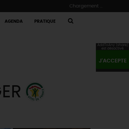
Chargement ...
AGENDA
PRATIQUE
RECHERCHE
AddToAny (share)
est désactivé.
J'ACCEPTE
GER