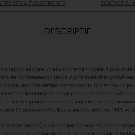
SERVICES & ÉQUIPEMENTS
CONTACT & L
DESCRIPTIF
ts agricoles dans un environnement boisé. A proximité de
ins de randonnée sur place. A proximité d'un grand verger
Corbeaux Gatinais Nature. Vente directe à la ferme de 
erger est également pâturé par plus de 70 moutons de ra
 chèvre. Les propriétaires sont sensibles à cet environnem
jusqu'à 60 personnes (salle, cuisine équipée, wc PMR, va
ble trois places), Cuisine équipée ouverte, une chambre n
, deux chambres (Chambre n°2 avec un lit double 140x190