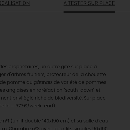
OCALISATION
A TESTER SUR PLACE
s propriétaires, un autre gîte sur place à
 d'arbres fruitiers, protecteur de la chouette
jus de pomme du gâtinais de variété de pommes
ces anglaises en raréfaction "south-down" et
ent privilégié riche de biodiversité. Sur place,
isselle = 577€/week-end).
°1 (un lit double 140x190 cm) et sa salle d'eau
 cm, Chambre n°3 avec deux lits simples 90x190