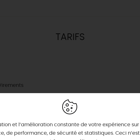
TARIFS
& BALADES
TOUS À
L'EAU !
VOS
L
NATURE
ENVIES
M
Virements
En bateau
EMENTS
Lieux de baignade et pis
Espaces naturels
👦
ret
Où poser sa serviette et
SE REPÉRER,
SE DÉPLACER
🌷
Parcs et jardins
s
ents nomades & insolites
Hébergements sur l'eau
ue
Canoë, nautisme...
 2026 🤽🌞
Appart'Hôtels
Maîtres
restaurateurs
Orléans
Pêche
Les 7 territoires du Loiret
t
er la chaleur 🥵
ublés & Locations
Chambres d'hôtes
es
tion et l’amélioration constante de votre expérience sur n
 à poney !
Bons Plans
Avec les
Artistes et Artisans d'Art
Comment venir ?
imaux 🐎
s
Aire de camping-cars
enfants
, de performance, de sécurité et statistiques. Ceci n’e
Se déplacer
 la Faïencerie de Gien !
ents de groupe