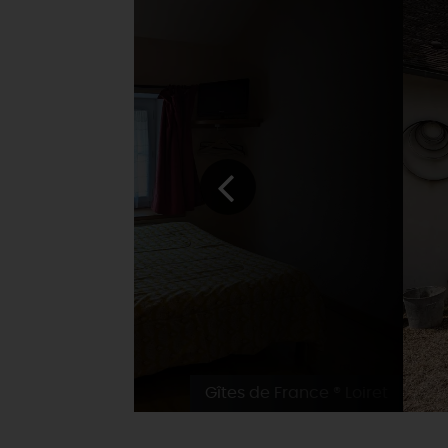
Gîtes de France ® Loiret