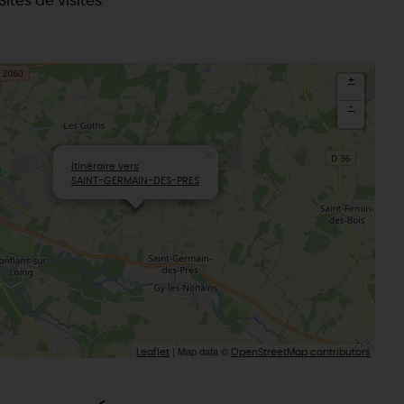
Sites de visites
+
-
×
Itinéraire vers
SAINT-GERMAIN-DES-PRES
| Map data ©
Leaflet
OpenStreetMap contributors