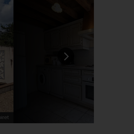
iret
Gîtes de