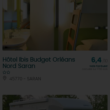
Hôtel Ibis Budget Orléans
6,4
/10
Nord Saran
Note FairGuest
calculée sur 1790 avis
45770 - SARAN