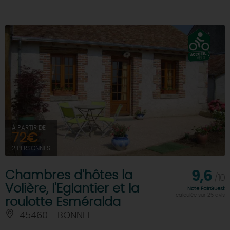
À PARTIR DE
72€
2 PERSONNES
Chambres d'hôtes la
9,6
/10
Volière, l'Eglantier et la
Note FairGuest
calculée sur 25 avis
roulotte Esméralda
45460 - BONNEE