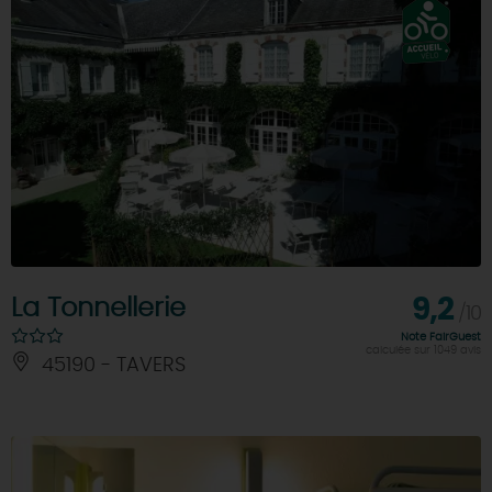
La Tonnellerie
9,2
/10
Note FairGuest
calculée sur 1049 avis
45190 - TAVERS