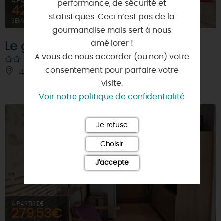
À PARTIR DE
performance, de sécurité et
420€
statistiques. Ceci n’est pas de la
SEMAINE (MEUBLÉ)
gourmandise mais sert à nous
améliorer !
Le grand Trépoix
A vous de nous accorder (ou non) votre
consentement pour parfaire votre
45370 - MAREAU-AUX-PRES
visite.
Voir notre politique de confidentialité
Je refuse
Choisir
J'accepte
À PARTIR DE
279,53€