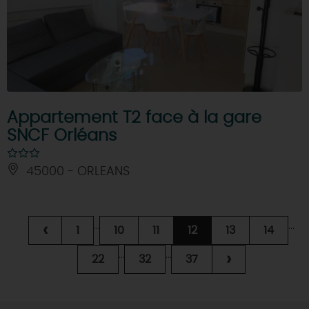
Appartement T2 face à la gare
SNCF Orléans
45000 - ORLEANS
...
...
‹
1
10
11
12
13
14
...
...
›
22
32
37