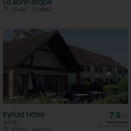
La Bonn'étape
45460 - BONNEE
Kyriad Hôtel
7,6
/10
Note FairGuest
calculée sur 1325 avis
45200 - AMILLY