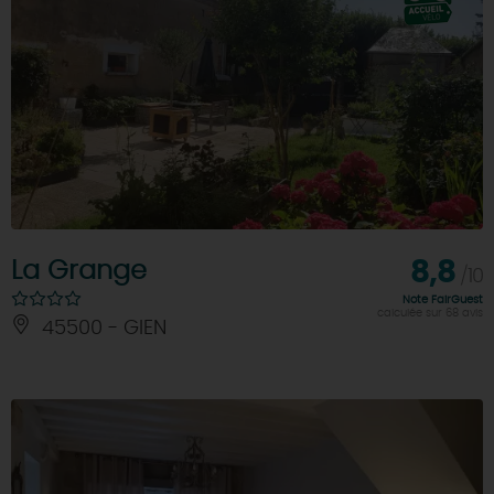
La Grange
8,8
/10
Note FairGuest
calculée sur 68 avis
45500 - GIEN