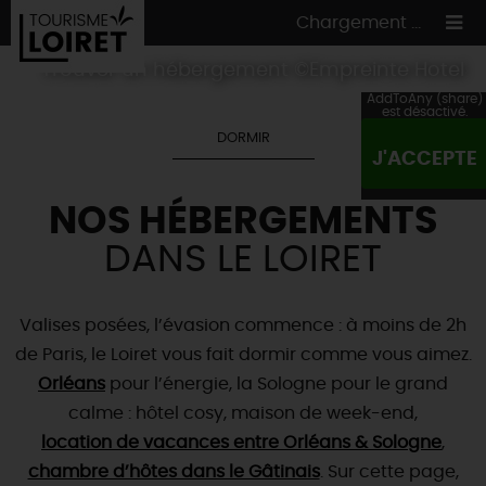
Chargement ...
Trouver un hébergement ©Empreinte Hotel
AddToAny (share)
est désactivé.
DORMIR
J'ACCEPTE
ON A TESTÉ
POUR VOUS
NOS HÉBERGEMENTS
HÉBERGEMENTS
VOS
ENVIES
DANS LE LOIRET
CULTURE
HÉBERGEMENTS
LES INCONTOURNABLES
MADE IN LOIRET
INSOLITES
EN MODE
CIRCUITS
& BALADES
NATURE
Valises posées, l’évasion commence : à moins de 2h
RÉSERVER
MAINTENANT
de Paris, le Loiret vous fait dormir comme vous aimez.
Où manger
TOUS À
L'EAU !
VILLES & VILLAGES
Maîtres
Orléans
restaurateurs
pour l’énergie, la Sologne pour le grand
A NE PAS
RATER
EN MODE
NATURE
& AVENTURE
Nos
marchés
calme : hôtel cosy, maison de week-end,
Téléchargez le Guide de l'été 2026 🤽🌞
TOUTES LES VISITES
Artistes et Artisans d'Art
location de vacances entre Orléans & Sologne
,
TOURISME &
HANDICAP
...ET
AUSSI
Avis de fraicheur ici pour éviter la chaleur 🥵
Nos
chambre d’hôtes dans le Gâtinais
spécialités du terroir
et
producteurs
. Sur cette page,