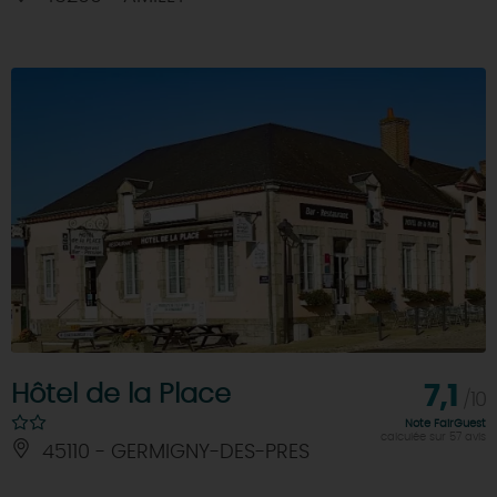
Hôtel de la Place
7,1
/10
Note FairGuest
calculée sur 57 avis
45110 - GERMIGNY-DES-PRES