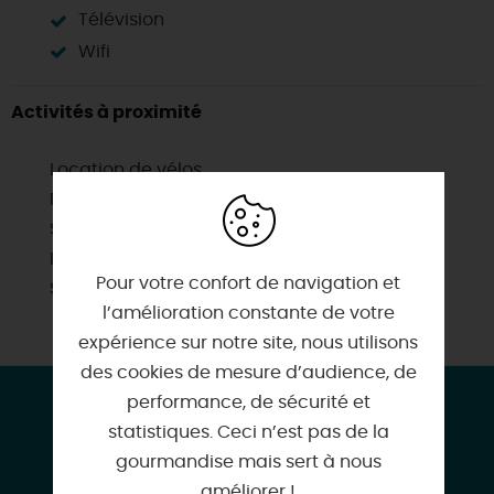
Télévision
Wifi
Activités à proximité
Location de vélos
Piscine collective
Sentier de randonnée
Itinéraire vélo
Pour votre confort de navigation et
Sites de visites
l’amélioration constante de votre
expérience sur notre site, nous utilisons
des cookies de mesure d’audience, de
CONTACT & LOCALISATION
performance, de sécurité et
statistiques. Ceci n’est pas de la
La maison du château
gourmandise mais sert à nous
Rue Porte Guignard
améliorer !