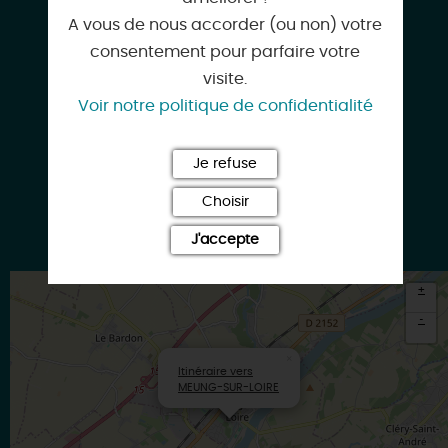
45130 MEUNG-SUR-LOIRE
A vous de nous accorder (ou non) votre
consentement pour parfaire votre
visite.
Voir notre politique de confidentialité
lamaisonduchateau45@gmail.com
Je refuse
Choisir
www.airbnb.fr
J'accepte
+
-
×
Itinéraire vers
MEUNG-SUR-LOIRE