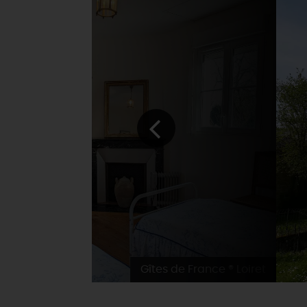
Gîtes de France ® Loiret