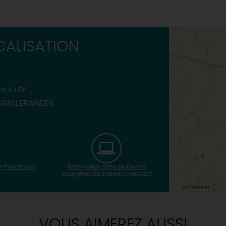
ALISATION
re - IZY
-GALLERANDES
-france.com
Réservation Gîtes de France
www.gites-de-france-loiret.com
VOUS AIMEREZ AUSSI