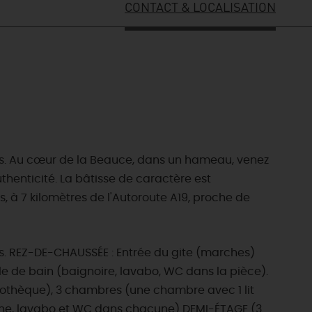
CONTACT & LOCALISATION
nes. Au cœur de la Beauce, dans un hameau, venez
thenticité. La bâtisse de caractère est
, à 7 kilomètres de l'Autoroute A19, proche de
es. REZ-DE-CHAUSSÉE : Entrée du gite (marches)
lle de bain (baignoire, lavabo, WC dans la pièce).
ibliothèque), 3 chambres (une chambre avec 1 lit
ouche, lavabo et WC dans chacune) DEMI-ÉTAGE (3