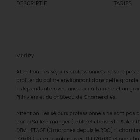
DESCRIPTIF
TARIFS
Merl'Izy
Attention : les séjours professionnels ne sont p
profiter du calme environnant dans cette grande ma
indépendante, avec une cour à l'arrière et un gran
Pithiviers et du château de Chamerolles.
Attention : les séjours professionnels ne sont pa
par la Salle à manger (table et chaises) - Salon (
DEMI-ÉTAGE (3 marches depuis le RDC) : 1 chambre (1
140x190, une chambre avec 1 lit 120x190 et une ch