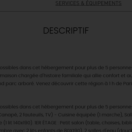
SERVICES & ÉQUIPEMENTS
DESCRIPTIF
as possibles dans cet hébergement pour plus de 5 person
ison chargée d'histoire familiale qui allie confort et au
d parc arboré. Venez découvrir cette région à 1 h de Paris
s possibles dans cet hébergement pour plus de 5 personn
Canapé, 2 fauteuils, TV) - Cuisine équipée (1 marche), Sa
 lit 140x190). 1ER ÉTAGE : Petit salon (table, chaises, b
ambre avec 2 lits enfants de 80X190), 2 salles d'eau (d