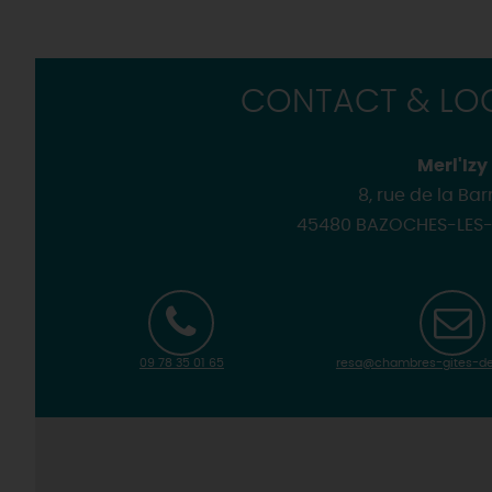
CONTACT & LOC
Merl'Izy
8, rue de la Bar
45480 BAZOCHES-LES
09 78 35 01 65
resa@chambres-gites-de