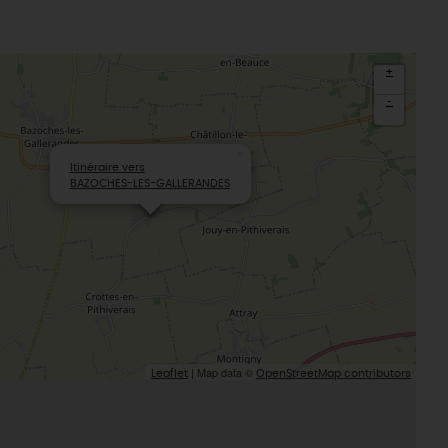
+
-
×
Itinéraire vers
BAZOCHES-LES-GALLERANDES
| Map data ©
Leaflet
OpenStreetMap contributors