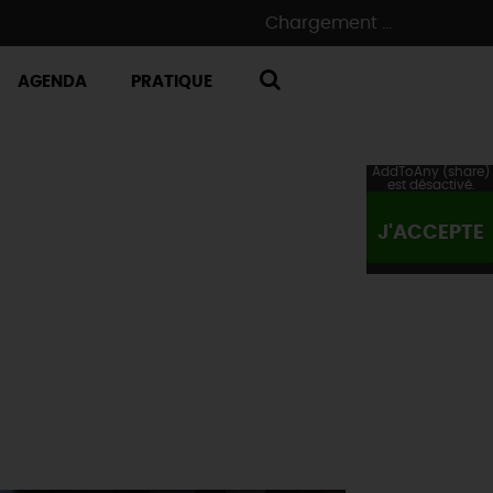
Chargement ...
AGENDA
PRATIQUE
RECHERCHE
AddToAny (share)
est désactivé.
J'ACCEPTE