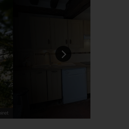
iret
Gîtes de