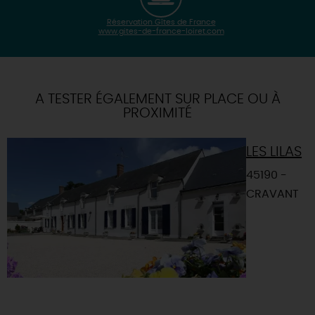
Réservation Gîtes de France
www.gites-de-france-loiret.com
| Map data ©
Leaflet
OpenStreetMap contributors
×
+
Itinéraire vers
CRAVANT
-
A TESTER ÉGALEMENT SUR PLACE OU À
PROXIMITÉ
LES LILAS
45190 -
CRAVANT