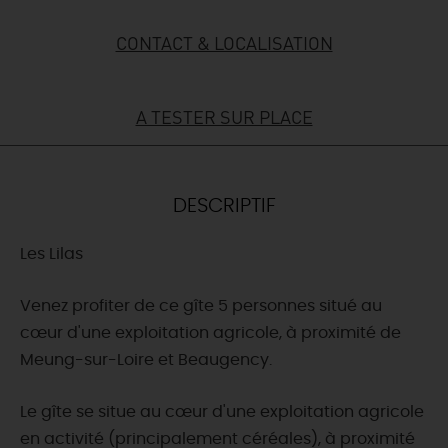
DEMAIN
CONTACT & LOCALISATION
CE WEEK-END
A TESTER SUR PLACE
CETTE SEMAINE
DESCRIPTIF
Les Lilas
TOUT L'AGENDA
Venez profiter de ce gîte 5 personnes situé au
cœur d'une exploitation agricole, à proximité de
Meung-sur-Loire et Beaugency.
Le gîte se situe au cœur d'une exploitation agricole
en activité (principalement céréales), à proximité