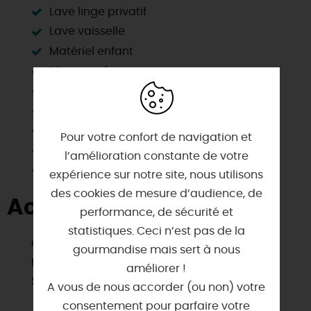
Lave linge privatif
Lave vaisselle
Matériel enfant
Micro-ondes
Parking
Plain Pied
Salle d'eau privée
Pour votre confort de navigation et
Télévision
l’amélioration constante de votre
Wifi
expérience sur notre site, nous utilisons
des cookies de mesure d’audience, de
Activités à proximité
performance, de sécurité et
statistiques. Ceci n’est pas de la
Golf
gourmandise mais sert à nous
Pêche
améliorer !
Sites de visites
A vous de nous accorder (ou non) votre
consentement pour parfaire votre