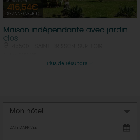
À PARTIR DE
416,54€
SEMAINE (MEUBLÉ)
Maison indépendante avec jardin
clos
45500 - SAINT-BRISSON-SUR-LOIRE
À 4.5 KM DE BRIARE
Plus de résultats
Mon hôtel