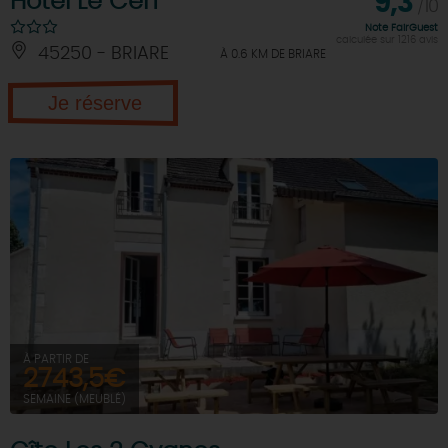
Hôtel Le Cerf
9,3
/10
Note FairGuest
calculée sur 1216 avis
45250 - BRIARE
À 0.6 KM DE BRIARE
Je réserve
À PARTIR DE
2743,5€
SEMAINE (MEUBLÉ)