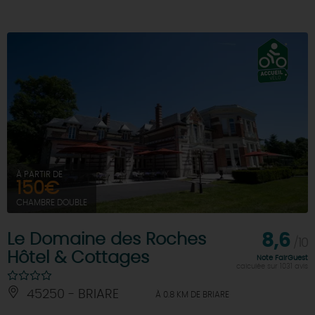
À PARTIR DE
150€
CHAMBRE DOUBLE
Le Domaine des Roches
8,6
/10
Hôtel & Cottages
Note FairGuest
calculée sur 1031 avis
45250 - BRIARE
À 0.8 KM DE BRIARE