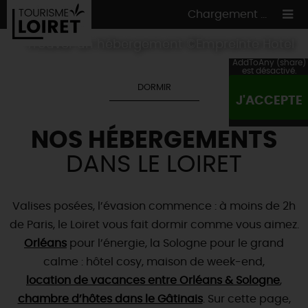
Chargement ...
Trouver un hébergement ©Empreinte Hotel
AddToAny (share)
est désactivé.
DORMIR
J'ACCEPTE
ON A TESTÉ
POUR VOUS
NOS HÉBERGEMENTS
HÉBERGEMENTS
VOS
ENVIES
DANS LE LOIRET
CULTURE
HÉBERGEMENTS
LES INCONTOURNABLES
MADE IN LOIRET
INSOLITES
EN MODE
CIRCUITS
& BALADES
NATURE
Valises posées, l’évasion commence : à moins de 2h
RÉSERVER
MAINTENANT
de Paris, le Loiret vous fait dormir comme vous aimez.
Où manger
TOUS À
L'EAU !
VILLES & VILLAGES
Maîtres
Orléans
restaurateurs
pour l’énergie, la Sologne pour le grand
A NE PAS
RATER
EN MODE
NATURE
& AVENTURE
Nos
marchés
calme : hôtel cosy, maison de week-end,
Téléchargez le Guide de l'été 2026 🤽🌞
TOUTES LES VISITES
Artistes et Artisans d'Art
location de vacances entre Orléans & Sologne
,
TOURISME &
HANDICAP
...ET
AUSSI
Avis de fraicheur ici pour éviter la chaleur 🥵
Nos
chambre d’hôtes dans le Gâtinais
spécialités du terroir
et
producteurs
. Sur cette page,