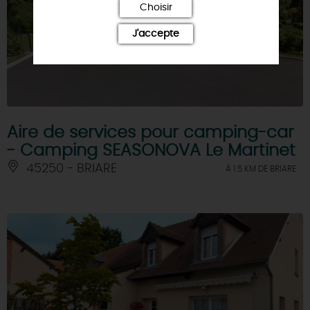
Choisir
J'accepte
Aire de services pour camping-car
- Camping SEASONOVA Le Martinet
45250 - BRIARE
À 1.5 KM DE BRIARE