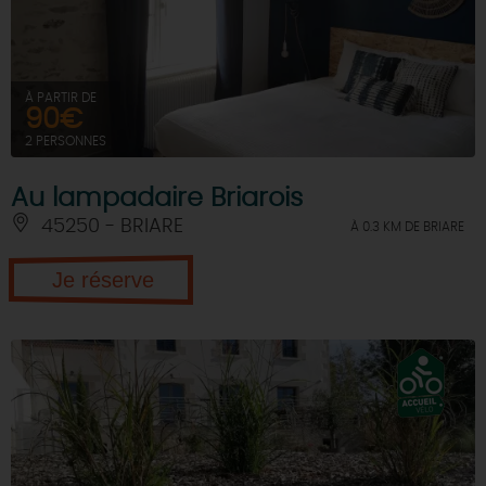
DEMAIN
À PARTIR DE
90€
CE WEEK-END
2 PERSONNES
Au lampadaire Briarois
CETTE SEMAINE
45250 - BRIARE
À 0.3 KM DE BRIARE
Je réserve
TOUT L'AGENDA