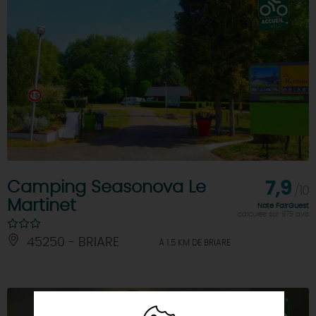
Camping Seasonova Le
7,9
/10
Martinet
Note FairGuest
calculée sur 979 avis
45250 - BRIARE
À 1.5 KM DE BRIARE