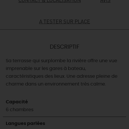
DEMAIN
A TESTER SUR PLACE
CE WEEK-END
DESCRIPTIF
CETTE SEMAINE
Sa terrasse qui surplombe la rivière offre une vue
imprenable sur les gares à bateau,
caractéristiques des lieux. Une adresse pleine de
TOUT L'AGENDA
charme dans un environnement très calme.
Capacité
6 chambres
Langues parlées