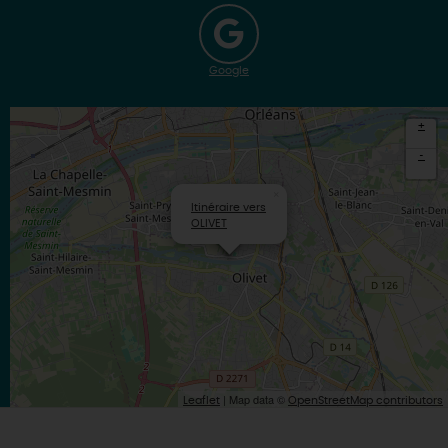
Google
+
-
×
Itinéraire vers
OLIVET
| Map data ©
Leaflet
OpenStreetMap contributors