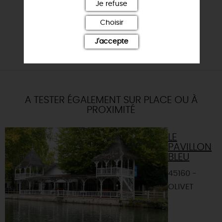
Je refuse
Choisir
J'accepte
A TESTER ÉGALEMENT SUR PLACE OU À
PROXIMITÉ
LE
PAVILLON
BLEU
45160 -
OLIVET