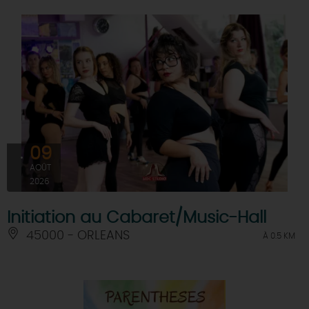
09
AOÛT
2026
Initiation au Cabaret/Music-Hall
45000 - ORLEANS
À 0.5 KM