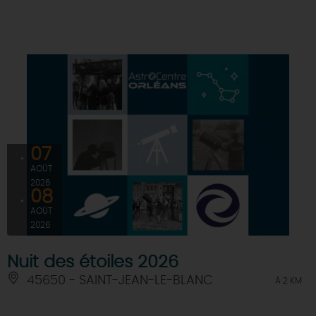
DEMAIN
CE WEEK-END
CETTE SEMAINE
07
AOÛT
2026
TOUT L'AGENDA
08
AOÛT
2026
Nuit des étoiles 2026
45650 - SAINT-JEAN-LE-BLANC
À 2 KM