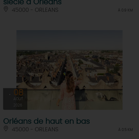
siècle à Orléans
45000 - ORLEANS
À 0.9 KM
08
AOÛT
2026
Orléans de haut en bas
45000 - ORLEANS
À 0.5 KM