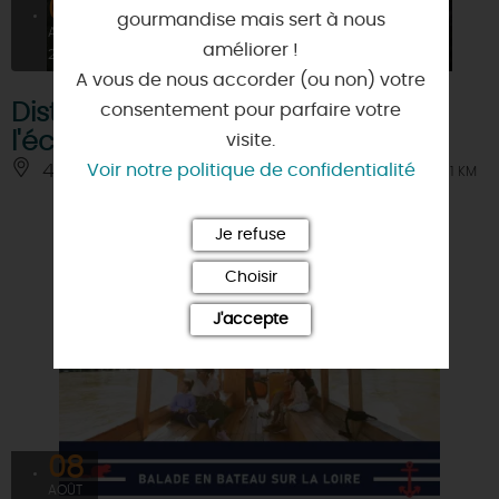
08
gourmandise mais sert à nous
AOÛT
améliorer !
2026
A vous de nous accorder (ou non) votre
Distribution de lunettes pour
consentement pour parfaire votre
l'éclipse solaire du 12 août
visite.
Voir notre politique de confidentialité
45000 - ORLEANS
À 1 KM
Je refuse
Choisir
J'accepte
08
AOÛT