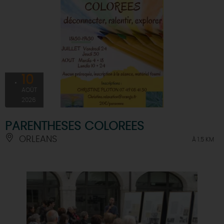
10
AOÛT
2026
PARENTHESES COLOREES
ORLEANS
À 1.5 KM