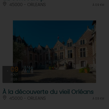
45000 - ORLEANS
À 0.9 KM
09
AOÛT
2026
À la découverte du vieil Orléans
45000 - ORLEANS
À 0.9 KM