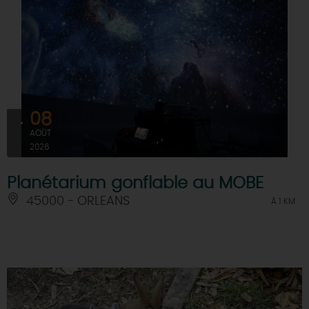
08
AOÛT
2026
Planétarium gonflable au MOBE
45000 - ORLEANS
À 1 KM