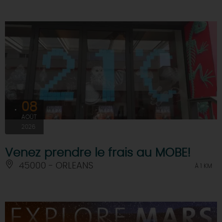
08
AOÛT
2026
Venez prendre le frais au MOBE!
45000 - ORLEANS
À 1 KM