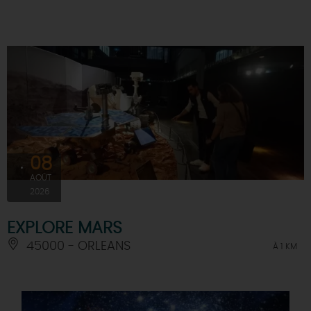
08
AOÛT
2026
EXPLORE MARS
45000 - ORLEANS
À 1 KM