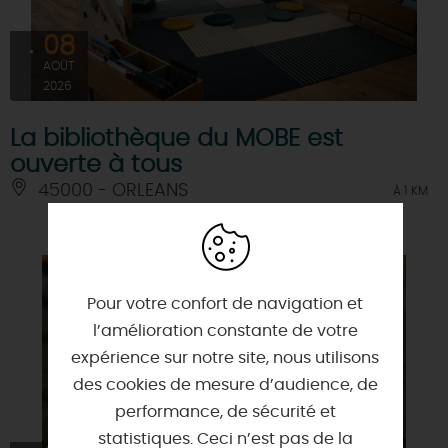
08
AOÛT
2026
La bibliothèque du MOBE est
ouverte à tous
45000 - ORLEANS
À 1 KM
Pour votre confort de navigation et
l’amélioration constante de votre
expérience sur notre site, nous utilisons
des cookies de mesure d’audience, de
performance, de sécurité et
statistiques. Ceci n’est pas de la