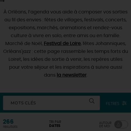
SE REPÉRER,
SE DÉPLACER
Visites
gourmandes
et
créatives
Des vacances auprès des animaux 🐎
À Orléans, l’agenda vous aide à composer vos sorties
Vins et
vignobles
TOUTES LES ACTIVITÉS
INFOS &
SERVICES
(re)Découvrir les coulisses de la Faïencerie de
au fil des envies : fêtes de villages, festivals, concerts,
Chic,
une aire de pique-nique
Gien !
Par ici les
expositions, marchés, animations et rendez-vous
guinguettes
RÉSERVER
MAINTENANT
Expérimenter
les parcours Baludik
🕵️
Que rapporter du Loiret ?
culture à vivre en solo, entre amis ou en famille.
Marché de Noël,
La Route des
Métiers d'Art
Festival de Loire
, fêtes Johanniques,
Une saison de festivals 🎉
Orléans'jazz : cette page rassemble les temps forts du
TOUT L'ART DE VIVRE
Rendez-vous de la nature en 2026
Loiret, les idées de sortie à venir, les repères utiles
pour votre séjour et les inspirations à suivre aussi
Des sorties en famille dans le Loiret !
dans
la newsletter
.
Programme des animations "Loiret au fil de l'eau"
2026
Où sortir ?
MOTS CLÉS
FILTRES
AUJOURD'HUI
266
TRI PAR
AUTOUR
DATES
DE MOI
résultats