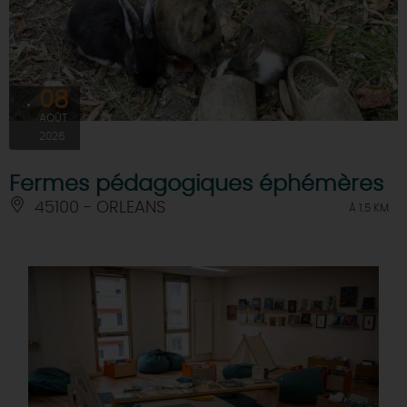
08
AOÛT
2026
Fermes pédagogiques éphémères
45100 - ORLEANS
À 1.5 KM