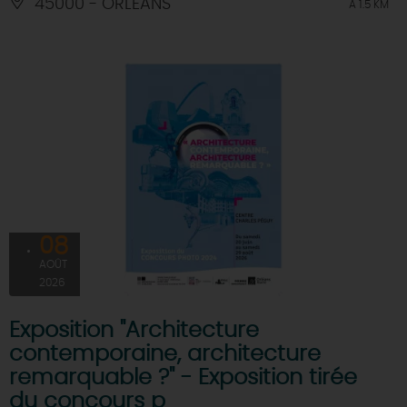
45000 - ORLEANS
À 1.5 KM
08
AOÛT
2026
Exposition "Architecture
contemporaine, architecture
remarquable ?" - Exposition tirée
du concours p