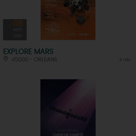
08
AOÛT
2026
EXPLORE MARS
45000 - ORLEANS
À 1 KM