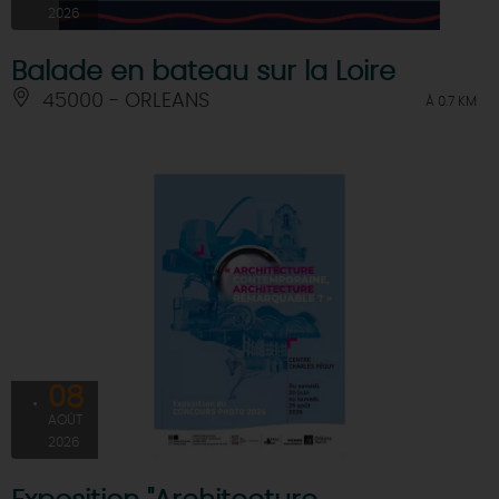
2026
Balade en bateau sur la Loire
45000 - ORLEANS
À 0.7 KM
08
AOÛT
2026