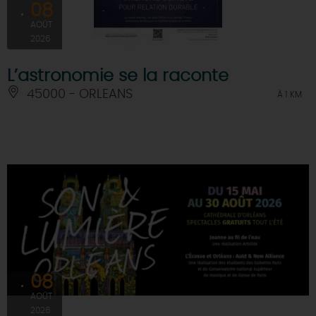
08
AOÛT
2026
L’astronomie se la raconte
45000 - ORLEANS
À 1 KM
08
AOÛT
2026