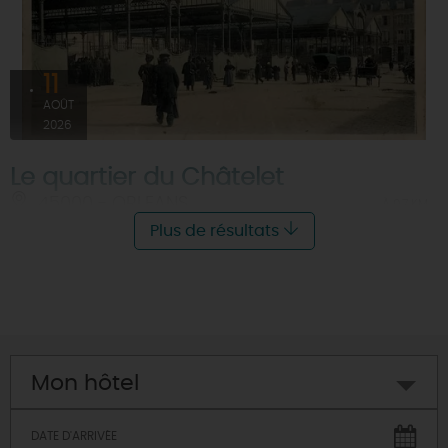
11
AOÛT
2026
Le quartier du Châtelet
45000 - ORLEANS
À 0.7 KM
Plus de résultats
Mon hôtel