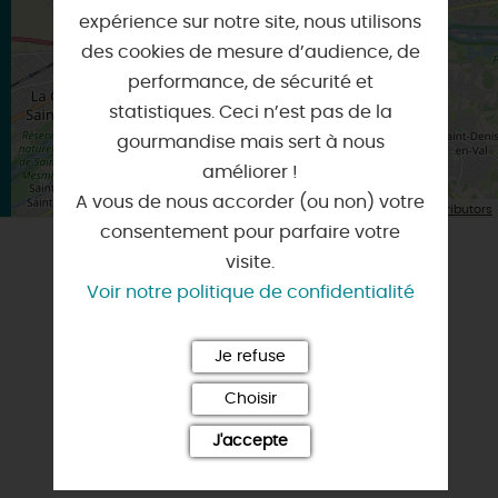
ORLEANS
expérience sur notre site, nous utilisons
des cookies de mesure d’audience, de
performance, de sécurité et
statistiques. Ceci n’est pas de la
gourmandise mais sert à nous
améliorer !
A vous de nous accorder (ou non) votre
| Map data ©
Leaflet
OpenStreetMap contributors
consentement pour parfaire votre
visite.
NOTE ET AVIS FAIRGUEST
Voir notre politique de confidentialité
Je refuse
Choisir
J'accepte