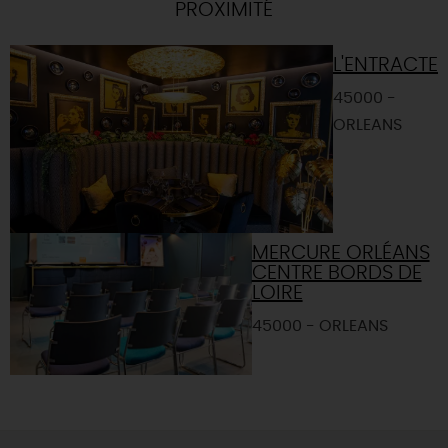
PROXIMITÉ
L'ENTRACTE
45000 -
ORLEANS
MERCURE ORLÉANS
CENTRE BORDS DE
LOIRE
45000 - ORLEANS