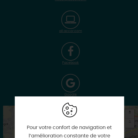
all.accor.com
Facebook
Google
+
-
Pour votre confort de navigation et
×
l’amélioration constante de votre
Itinéraire vers