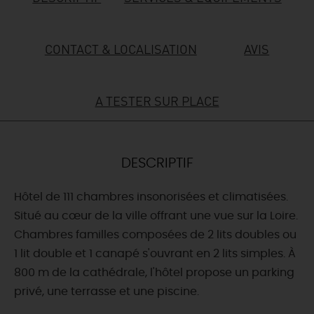
DEMAIN
CONTACT & LOCALISATION
AVIS
CE WEEK-END
A TESTER SUR PLACE
CETTE SEMAINE
DESCRIPTIF
TOUT L'AGENDA
Hôtel de 111 chambres insonorisées et climatisées.
Situé au cœur de la ville offrant une vue sur la Loire.
Chambres familles composées de 2 lits doubles ou
1 lit double et 1 canapé s'ouvrant en 2 lits simples. À
800 m de la cathédrale, l'hôtel propose un parking
privé, une terrasse et une piscine.