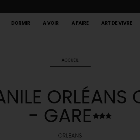
DORMIR
A VOIR
A FAIRE
ART DE VIVRE
ACCUEIL
NILE ORLÉANS 
- GARE
ORLEANS