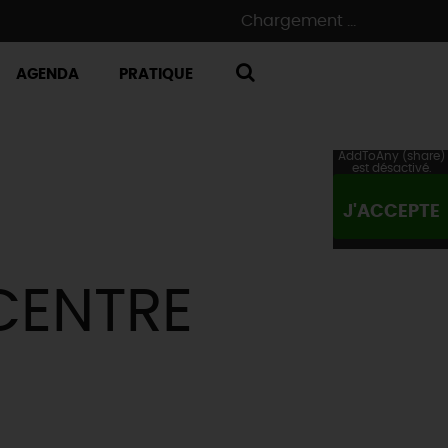
Chargement ...
AGENDA
PRATIQUE
RECHERCHE
AddToAny (share)
est désactivé.
J'ACCEPTE
CENTRE