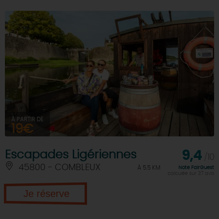
À PARTIR DE
19€
Escapades Ligériennes
9,4
/10
45800 - COMBLEUX
À 5.5 KM
Note FairGuest
calculée sur 37 avis
Je réserve