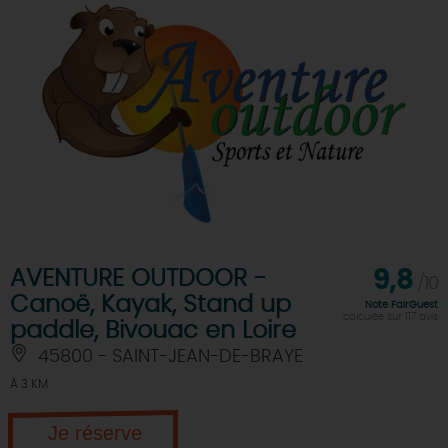
AVENTURE OUTDOOR -
9,8
/10
Canoë, Kayak, Stand up
Note FairGuest
calculée sur 117 avis
paddle, Bivouac en Loire
45800 - SAINT-JEAN-DE-BRAYE
À 3 KM
Je réserve