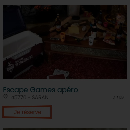
Escape Games apéro
45770 - SARAN
À 5 KM
Je réserve