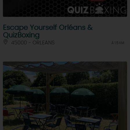
Escape Yourself Orléans &
QuizBoxing
45000 - ORLEANS
À 1.5 KM