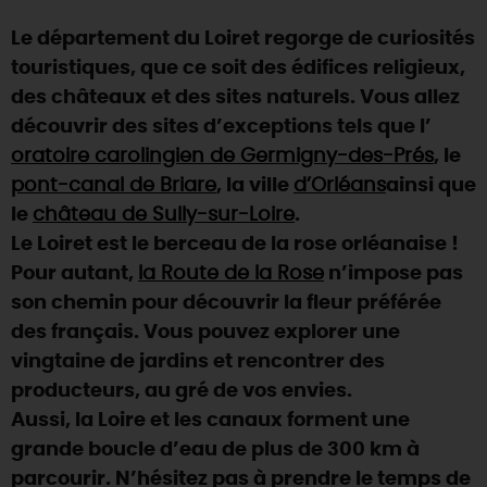
Le département du Loiret regorge de curiosités
DEMAIN
touristiques, que ce soit des édifices religieux,
des châteaux et des sites naturels. Vous allez
CE WEEK-END
découvrir des sites d’exceptions tels que l’
oratoire carolingien de Germigny-des-Prés
, le
pont-canal de Briare
, la ville
d’Orléans
ainsi que
CETTE SEMAINE
le
château de Sully-sur-Loire
.
Le Loiret est le berceau de la rose orléanaise !
Pour autant,
la Route de la Rose
n’impose pas
TOUT L'AGENDA
son chemin pour découvrir la fleur préférée
des français. Vous pouvez explorer une
vingtaine de jardins et rencontrer des
producteurs, au gré de vos envies.
Aussi, la Loire et les canaux forment une
grande boucle d’eau de plus de 300 km à
parcourir. N’hésitez pas à prendre le temps de