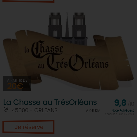
À PARTIR DE
20€
La Chasse au TrésOrléans
9,8
/10
45000 - ORLEANS
À 0.5 KM
Note FairGuest
calculée sur 117 avis
Je réserve