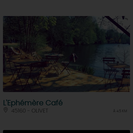
L'Ephémère Café
45160 - OLIVET
À 4.5 KM