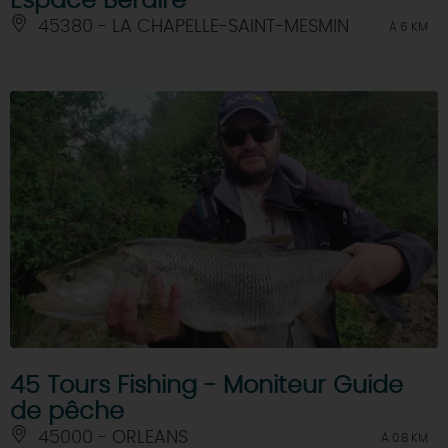
Espace Béraire
45380 - LA CHAPELLE-SAINT-MESMIN
À 6 KM
45 Tours Fishing - Moniteur Guide
de pêche
45000 - ORLEANS
À 0.8 KM