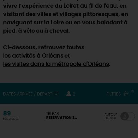
vivre l’expérience du
Loiret au fil de l’eau
, en
visitant des villes et villages pittoresques, en
naviguant sur la Loire ou en vous baladant à
pied, à vélo ou à cheval.
Ci-dessous, retrouvez toutes
les activités à Orléans
et
les visites dans la métropole d'Orléans
.
19
FILTRES
DATES ARRIVÉE / DÉPART
2
89
TRI PAR
AUTOUR
RÉSERVATION EN LIGNE DISPONIBLE
DE MOI
résultats