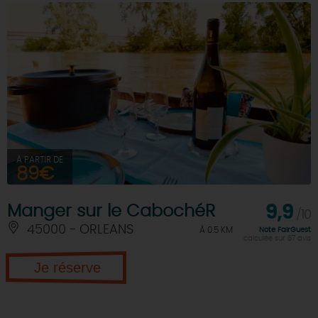
À PARTIR DE
89€
Manger sur le CabochéR
9,9
/10
45000 - ORLEANS
À 0.5 KM
Note FairGuest
calculée sur 67 avis
Je réserve