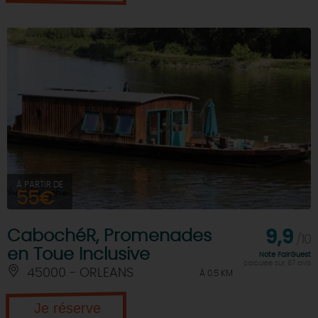
À PARTIR DE
55€
CabochéR, Promenades
9,9
/10
en Toue Inclusive
Note FairGuest
calculée sur 67 avis
45000 - ORLEANS
À 0.5 KM
Je réserve