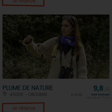
Je réserve
PLUME DE NATURE
9,8
/10
45000 - ORLEANS
À 1.5 KM
Note FairGuest
calculée sur 77 avis
Je réserve