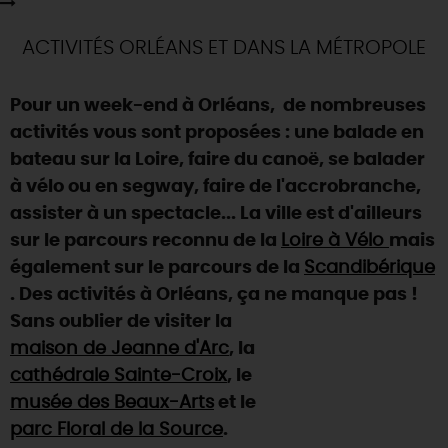
SE REPÉRER,
SE DÉPLACER
Visites
gourmandes
et
créatives
Des vacances auprès des animaux 🐎
Vins et
vignobles
TOUTES LES ACTIVITÉS
ACTIVITÉS ORLÉANS ET DANS LA MÉTROPOLE
INFOS &
SERVICES
(re)Découvrir les coulisses de la Faïencerie de
Chic,
une aire de pique-nique
Gien !
Par ici les
guinguettes
RÉSERVER
MAINTENANT
Pour un week-end à Orléans, de nombreuses
Expérimenter
les parcours Baludik
🕵️
Que rapporter du Loiret ?
activités vous sont proposées : une balade en
La Route des
Métiers d'Art
bateau sur la Loire, faire du canoë, se balader
Une saison de festivals 🎉
à vélo ou en segway, faire de l'accrobranche,
TOUT L'ART DE VIVRE
Rendez-vous de la nature en 2026
assister à un spectacle... La ville est d'ailleurs
sur le parcours reconnu de la
Loire à Vélo
mais
Des sorties en famille dans le Loiret !
également sur le parcours de la
Scandibérique
Programme des animations "Loiret au fil de l'eau"
. Des activités à Orléans, ça ne manque pas !
2026
Sans oublier de visiter la
Où sortir ?
maison de Jeanne d'Arc
, la
cathédrale Sainte-Croix
, le
musée des Beaux-Arts
et le
AUJOURD'HUI
parc Floral de la Source
.