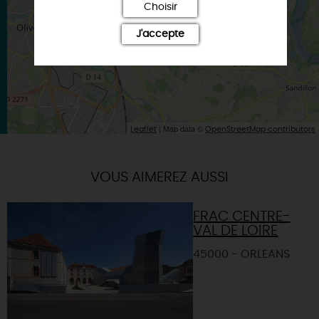
SAINT-DENIS-EN-VAL
Choisir
J'accepte
| Map data ©
Leaflet
OpenStreetMap contributors
VOUS AIMEREZ AUSSI
FRAC CENTRE-
VAL DE LOIRE
45000 - ORLEANS