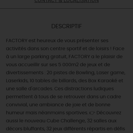
DEMAIN
DESCRIPTIF
CE WEEK-END
FACTORY est heureux de vous présenter ses
activités dans son centre sportif et de loisirs ! Face
CETTE SEMAINE
à un large parking gratuit, FACTORY a le plaisir de
vous accueillir sur ses 5 000m2 de jeux et de
divertissements : 20 pistes de Bowling, Laser game,
TOUT L'AGENDA
Laserkids, 10 tables de billards, des Box Karaoké et
une salle d'arcades. Ces distractions ludiques
permettent à tous de se retrouver dans un cadre
convivial, une ambiance de joie et de bonne
humeur mais néanmoins sportives. 👉 Découvrez
aussi le nouveau Cube Challenge, 32 salles aux
décors bluffants, 32 jeux différents répartis en défis