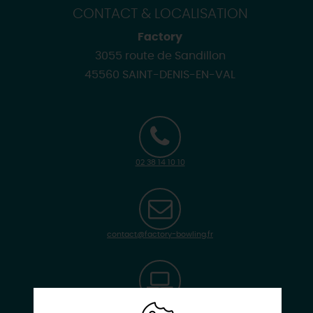
CONTACT & LOCALISATION
Factory
3055 route de Sandillon
45560 SAINT-DENIS-EN-VAL
02 38 14 10 10
contact@factory-bowling.fr
www.factory-bowling.com